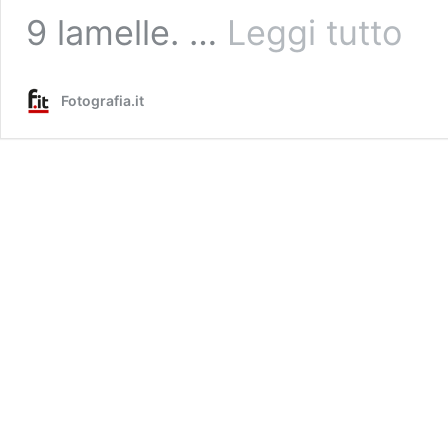
Piccolo
9 lamelle. …
Leggi tutto
legger
e
per
Fotografia.it
Full
Frame:
ecco
Tamro
20-
40mm
F2.8