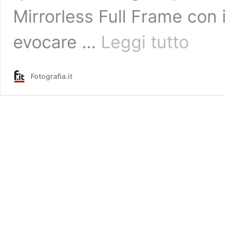
Mirrorless Full Frame con
Sigma
evocare …
Leggi tutto
BF
è
la
Fotografia.it
fotocamer
più
bella
che
vedrete
oggi