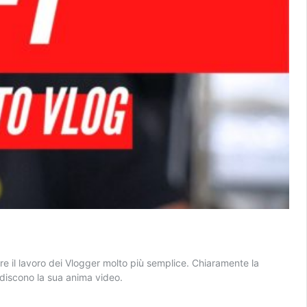
e il lavoro dei Vlogger molto più semplice. Chiaramente la
adiscono la sua anima video.