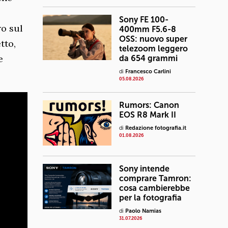
Sony FE 100-
ro sul
400mm F5.6-8
OSS: nuovo super
tto,
telezoom leggero
e
da 654 grammi
di
Francesco Carlini
05.08.2026
Rumors: Canon
EOS R8 Mark II
di
Redazione fotografia.it
01.08.2026
Sony intende
comprare Tamron:
cosa cambierebbe
per la fotografia
di
Paolo Namias
31.07.2026