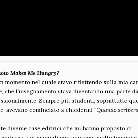
 Photo Makes Me Hungry?
n momento nel quale stavo riflettendo sulla mia car
ose, che l’insegnamento stava diventando una parte d
essionalmente. Sempre più studenti, soprattutto que
ine, avevano cominciato a chiedermi
“Quando scrivera
tate diverse case editrici che mi hanno proposto di
 scrivessi dei manuali con approcci molto tecnici e