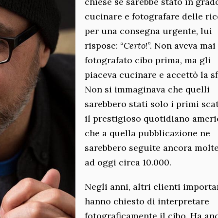
chiese se sarebbe stato in grad
cucinare e fotografare delle ric
per una consegna urgente, lui
rispose: “
Certo
!”. Non aveva mai
fotografato cibo prima, ma gli
piaceva cucinare e accettò la sf
Non si immaginava che quelli
sarebbero stati solo i primi scat
il prestigioso quotidiano amer
che a quella pubblicazione ne
sarebbero seguite ancora molte 
ad oggi circa 10.000.
Negli anni, altri clienti importa
hanno chiesto di interpretare
fotograficamente il cibo. Ha an