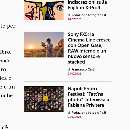
indiscrezioni sulla
Fujifilm X-Pro4
di
Redazione fotografia.it
24.07.2026
oto per
Sony FX5: la
Cinema Line cresce
con Open Gate,
RAW interno e un
ibro.
nuovo sensore
 modo
stacked
bro
di
Francesco Carlini
23.07.2026
ica e
e e un
Napoli Photo
Festival: “Fatt’na
 anche
photo”. Intervista a
Fabiana Privitera
di
Redazione fotografia.it
23.07.2026
 c’è