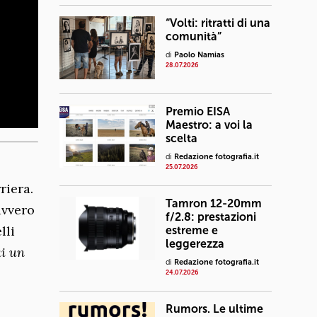
“Volti: ritratti di una
comunità”
di
Paolo Namias
28.07.2026
Premio EISA
Maestro: a voi la
scelta
di
Redazione fotografia.it
25.07.2026
riera.
Tamron 12-20mm
avvero
f/2.8: prestazioni
lli
estreme e
leggerezza
i un
di
Redazione fotografia.it
24.07.2026
Rumors. Le ultime