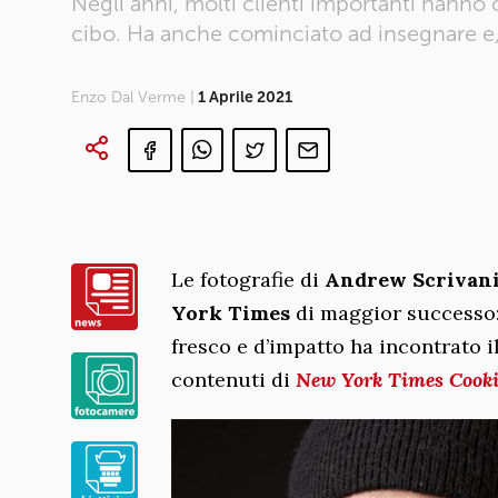
Negli anni, molti clienti importanti hanno 
cibo. Ha anche cominciato ad insegnare e, 
Enzo Dal Verme |
1 Aprile 2021
Le fotografie di
Andrew Scrivan
York Times
di maggior successo: 
fresco e d’impatto ha incontrato il
contenuti di
New York Times Cook