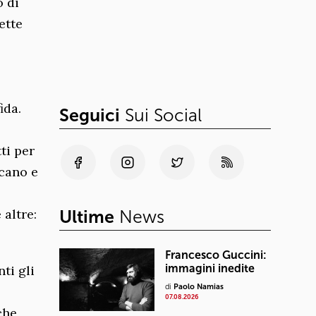
o di
ette
ida.
Seguici
Sui Social
ti per
icano e
altre:
Ultime
News
Francesco Guccini:
immagini inedite
nti gli
di
Paolo Namias
07.08.2026
che