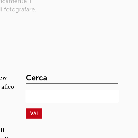
ficamente il
 fotografare.
Cerca
ew
rafico
li