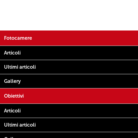
Fotocamere
Articoli
Ultimi articoli
Termini e condizioni
|
© 2019 - Fotografia.it | All rights reserved |
Privacy Policy
|
Cookie Policy
Sviluppo e progetto di
moma Studio
Gallery
Obiettivi
Articoli
Ultimi articoli