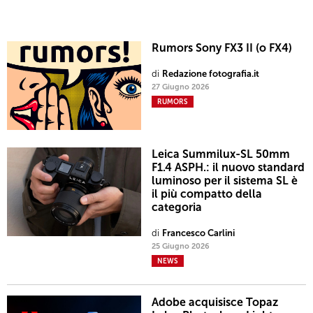
Rumors Sony FX3 II (o FX4)
di
Redazione fotografia.it
27 Giugno 2026
RUMORS
Leica Summilux-SL 50mm
F1.4 ASPH.: il nuovo standard
luminoso per il sistema SL è
il più compatto della
categoria
di
Francesco Carlini
25 Giugno 2026
NEWS
Adobe acquisisce Topaz