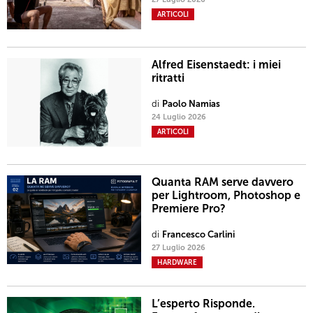
ARTICOLI
Alfred Eisenstaedt: i miei
ritratti
di
Paolo Namias
24 Luglio 2026
ARTICOLI
Quanta RAM serve davvero
per Lightroom, Photoshop e
Premiere Pro?
di
Francesco Carlini
27 Luglio 2026
HARDWARE
L’esperto Risponde.