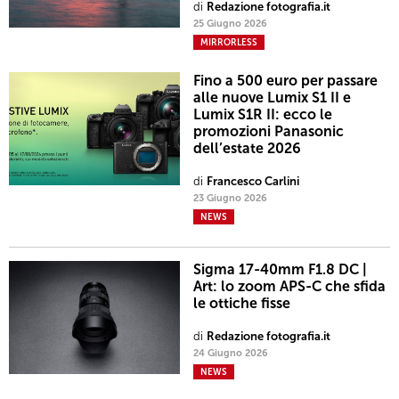
di
Redazione fotografia.it
25 Giugno 2026
MIRRORLESS
Fino a 500 euro per passare
alle nuove Lumix S1 II e
Lumix S1R II: ecco le
promozioni Panasonic
dell’estate 2026
di
Francesco Carlini
23 Giugno 2026
NEWS
Sigma 17-40mm F1.8 DC |
Art: lo zoom APS-C che sfida
le ottiche fisse
di
Redazione fotografia.it
24 Giugno 2026
NEWS