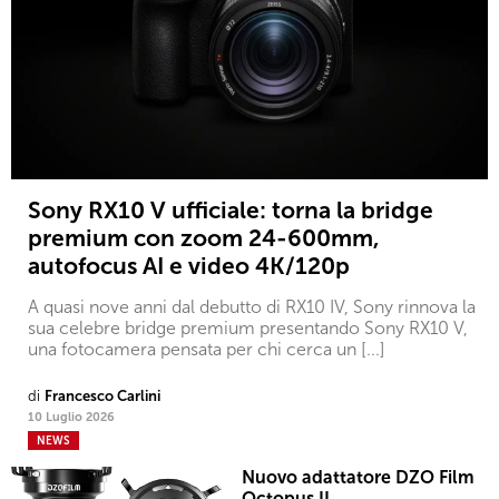
Sony RX10 V ufficiale: torna la bridge
premium con zoom 24-600mm,
autofocus AI e video 4K/120p
A quasi nove anni dal debutto di RX10 IV, Sony rinnova la
sua celebre bridge premium presentando Sony RX10 V,
una fotocamera pensata per chi cerca un [...]
di
Francesco Carlini
10 Luglio 2026
NEWS
Nuovo adattatore DZO Film
Octopus II