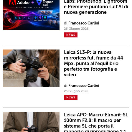
Labs: Photoshop, Lightroom
e Premiere puntano sull’AI di
nuova generazione
di
Francesco Carlini
26 Giugno 2026
NEWS
Leica SL3-P: la nuova
mirrorless full frame da 44
Mpxl punta all’equilibrio
perfetto tra fotografia e
video
di
Francesco Carlini
25 Giugno 2026
NEWS
Leica APO-Macro-Elmarit-SL
100mm F2.8: il macro per
sistema SL che porta il
rapporto di riproduzione 1:1