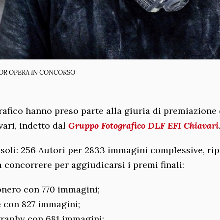
GLIOR OPERA IN CONCORSO
rafico hanno preso parte alla giuria di premiazione 
ari, indetto dal
Gruppo Fotografico DLF EFI Chiavari
soli: 256 Autori per 2833 immagini complessive, rip
concorrere per aggiudicarsi i premi finali:
onero con 770 immagini;
e con 827 immagini;
graphy con 681 immagini;