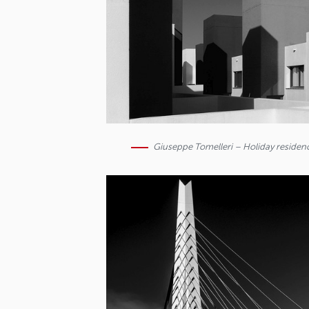
Giuseppe Tomelleri – Holiday residen