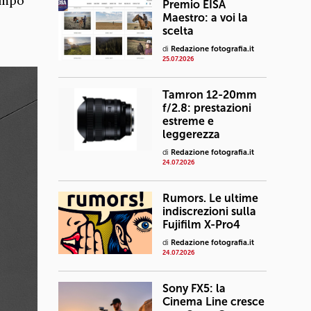
tampo
Premio EISA
Maestro: a voi la
scelta
di
Redazione fotografia.it
25.07.2026
Tamron 12-20mm
f/2.8: prestazioni
estreme e
leggerezza
di
Redazione fotografia.it
24.07.2026
Rumors. Le ultime
indiscrezioni sulla
Fujifilm X-Pro4
di
Redazione fotografia.it
24.07.2026
Sony FX5: la
Cinema Line cresce