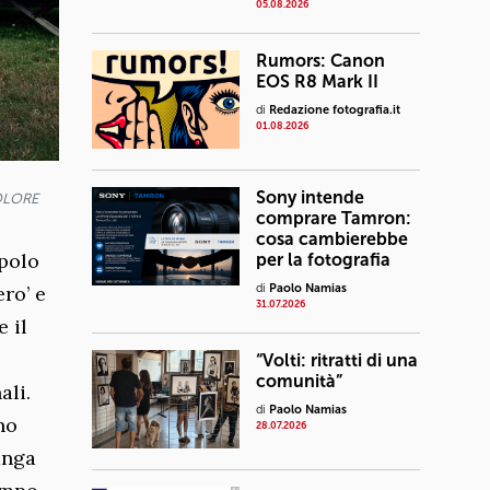
05.08.2026
Rumors: Canon
EOS R8 Mark II
di
Redazione fotografia.it
01.08.2026
Sony intende
COLORE
comprare Tamron:
cosa cambierebbe
opolo
per la fotografia
ro’ e
di
Paolo Namias
31.07.2026
 il
“Volti: ritratti di una
comunità”
ali.
di
Paolo Namias
no
28.07.2026
anga