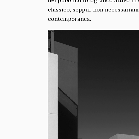
nel pubblico fotografico attivo in
classico, seppur non necessariame
contemporanea.