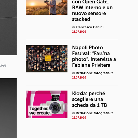
con Open Gate,
RAW interno e un
nuovo sensore
stacked
di
Francesco Carlini
23.07.2026
Napoli Photo
Festival: “Fatt’na
photo”. Intervista a
Fabiana Privitera
B&N
di
Redazione fotografia.it
23.07.2026
Kioxia: perché
scegliere una
scheda da 1 TB
di
Redazione fotografia.it
22.07.2026