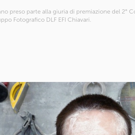
nno preso parte alla giuria di premiazione del 2° 
uppo Fotografico DLF EFI Chiavari.