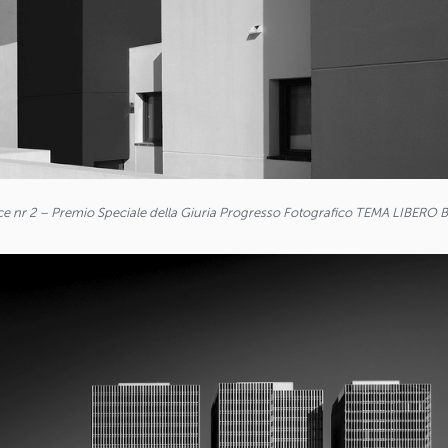
ce nr 2 – Premio Speciale della Giuria Progresso Fotografico TEMA LIBERO 