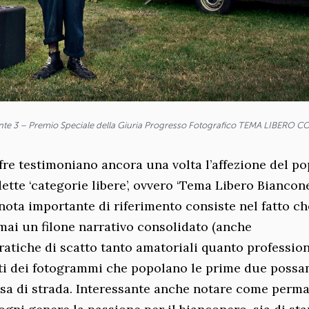
inte 3 – Premio Speciale della Giuria Progresso Fotografico TEMA LIBERO 
fre testimoniano ancora una volta l’affezione del p
ette ‘categorie libere’, ovvero ‘Tema Libero Biancone
ota importante di riferimento consiste nel fatto che
ai un filone narrativo consolidato (anche
pratiche di scatto tanto amatoriali quanto profession
ti dei fotogrammi che popolano le prime due possa
resa di strada. Interessante anche notare come perm