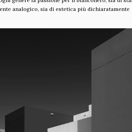
 ogni genere la passione per il bianconero, sia di s
nte analogico, sia di estetica più dichiaratamente