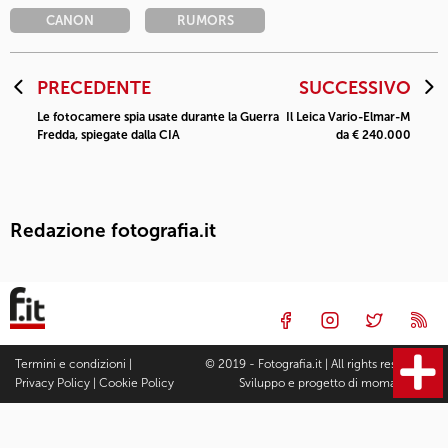
CANON
RUMORS
PRECEDENTE
SUCCESSIVO
Le fotocamere spia usate durante la Guerra
Il Leica Vario-Elmar-M
Fredda, spiegate dalla CIA
da € 240.000
Redazione fotografia.it
Termini e condizioni
|
© 2019 - Fotografia.it | All rights reserved |
Privacy Policy
|
Cookie Policy
Sviluppo e progetto di
moma Studio
Fotocamere