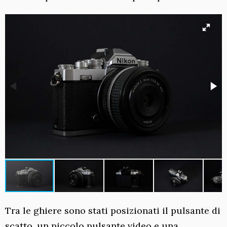
Tra le ghiere sono stati posizionati il pulsante di
scatto, un piccolo pulsante video e una