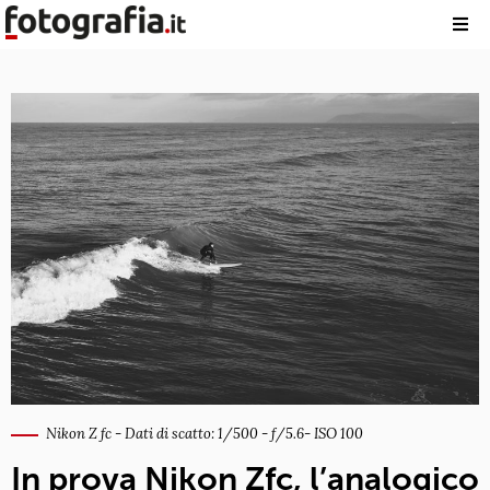
Nikon Z fc - Dati di scatto: 1/500 - f/5.6- ISO 100
In prova Nikon Zfc, l’analogico