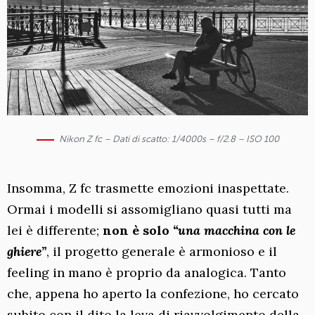
Nikon Z fc – Dati di scatto: 1/4000s – f/2.8 – ISO 100
Insomma, Z fc trasmette emozioni inaspettate.
Ormai i modelli si assomigliano quasi tutti ma
lei è differente;
non è solo
“una macchina con le
ghiere”
, il progetto generale è armonioso e il
feeling in mano è proprio da analogica. Tanto
che, appena ho aperto la confezione, ho cercato
subito con il dito la leva di riavvolgimento della