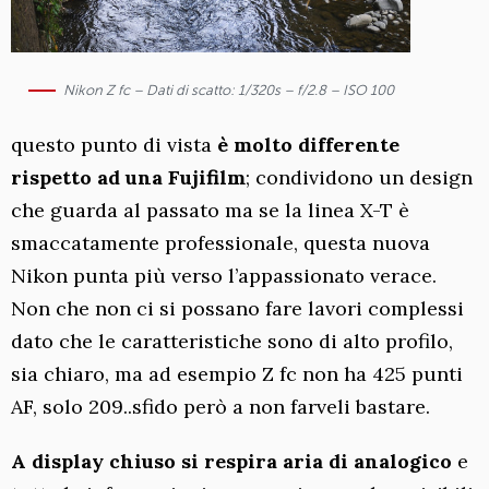
Nikon Z fc – Dati di scatto: 1/320s – f/2.8 – ISO 100
questo punto di vista
è molto differente
rispetto ad una Fujifilm
; condividono un design
che guarda al passato ma se la linea X-T è
smaccatamente professionale, questa nuova
Nikon punta più verso l’appassionato verace.
Non che non ci si possano fare lavori complessi
dato che le caratteristiche sono di alto profilo,
sia chiaro, ma ad esempio Z fc non ha 425 punti
AF, solo 209..sfido però a non farveli bastare.
A display chiuso si respira aria di analogico
e