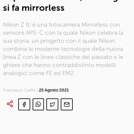
si fa mirrorless
Nikon Z fc è una fotocamera Mirrorless con
sensore APS-C con la quale Nikon celebra la
sua storia, un progetto con il quale Nikon
combina le moderne tecnologie della nuova
linea Z con le linee classiche del passato e le
ghiere che hanno contraddistinto modelli
analogici come FE ed FM2.
Francesco Carlini |
25 Agosto 2021