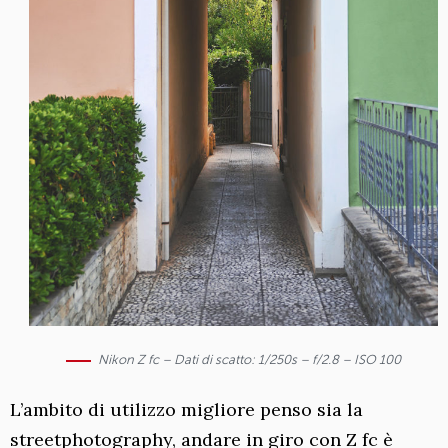
Nikon Z fc – Dati di scatto: 1/250s – f/2.8 – ISO 100
L’ambito di utilizzo migliore penso sia la
streetphotography, andare in giro con Z fc è