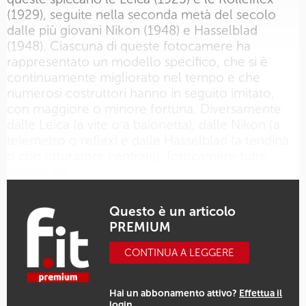
(1929), seguite nella seconda metà del secolo
dalle più giovani Nikon (1948) e Hasselblad
(1948). Ciascuna di queste fotocamere ha
rappresentato un modello specifico, che si è
continuamente migliorato nel tempo e che
numerosi costruttori hanno in seguito imitato,
con maggiore o minore fortuna. Diversamente
dalle Leica (a vite o a baionetta), dalle Nikon (a
telemetro o reflex) e dalle Hasselblad (a tendina
o con otturatore centrale), fotocamere tutte
diverse fra…
Questo è un articolo
PREMIUM
CONTINUA A LEGGERE
Hai un abbonamento attivo?
Effettua il
login