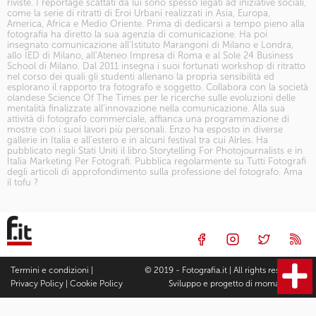
riviste. I reportage scattati da lui sono spesso legati ad iniziative sociali,
come la serie di ritratti di Eroi Urbani realizzati in Asia, Europa,
America, Africa e Medio Oriente. Prima di dedicarsi a tempo pieno alla
fotografia ha diretto la sua agenzia di comunicazione. Ha poi
insegnato comunicazione all’Istituto Marangoni di Milano e Londra,
allo IED di Milano, all’Ateneo Impresa di Roma e al Sole 24 Business
School di Milano. Dal 2011 insegna i suoi fortunati
workshop di ritratto
nel corso dei quali gli studenti allenano la propria sensibilità ed
esplorano il rapporto tra fotografo e soggetto. Collabora con la società
olandese Science Of The Times per le ricerche sulle evoluzioni delle
mentalità finalizzate all’innovazione nella comunicazione. Alla sua
attività di fotografo commerciale, affianca una programmazione di
mostre con i suoi lavori più personali. Enzo ha esposto in diverse
gallerie in Italia e all’estero e in alcuni festival tra cui Alrles. Ha
pubblicato negli Stati Uniti il libro Storytelling For Photojournalists e in
Italia Marketing Per Fotografi. Pubblica regolarmente su Tutti Fotografi
degli articoli di approfondimento sulla professione del fotografo. Ama
il tofu ?
Termini e condizioni
|
© 2019 - Fotografia.it | All rights reserved |
Privacy Policy
|
Cookie Policy
Sviluppo e progetto di
moma Studio
Fotocamere