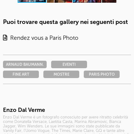
Puoi trovare questa gallery nei seguenti post
Rendez vous a Paris Photo
ARNAUD BAUMANN.
EVENTI
FINE ART
MOSTRE
PARIS PHOTO
Enzo Dal Verme
Enzo Dal Verme è un fotografo conosciuto per avere ritratto celebrità
come Donatella Versace, Laetitia Casta, Marina Abramovic, Bianca
Jagger, Wim Wenders. Le sue immagini sono state pubblicate da
Vanity Fair, l'Uomo Vogue, The Times, Marie Claire, GQ e tante altre