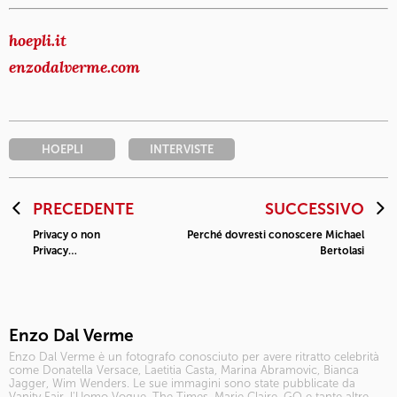
hoepli.it
enzodalverme.com
HOEPLI
INTERVISTE
PRECEDENTE
SUCCESSIVO
Privacy o non
Perché dovresti conoscere Michael
Privacy…
Bertolasi
Enzo Dal Verme
Enzo Dal Verme è un fotografo conosciuto per avere ritratto celebrità
come Donatella Versace, Laetitia Casta, Marina Abramovic, Bianca
Jagger, Wim Wenders. Le sue immagini sono state pubblicate da
Vanity Fair, l'Uomo Vogue, The Times, Marie Claire, GQ e tante altre