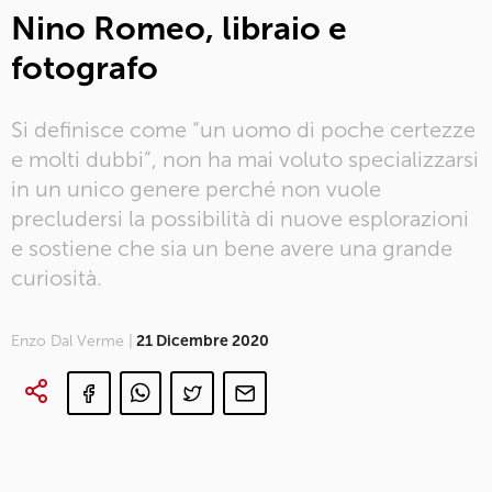
Nino Romeo, libraio e
fotografo
Si definisce come “un uomo di poche certezze
e molti dubbi”, non ha mai voluto specializzarsi
in un unico genere perché non vuole
precludersi la possibilità di nuove esplorazioni
e sostiene che sia un bene avere una grande
curiosità.
Enzo Dal Verme |
21 Dicembre 2020