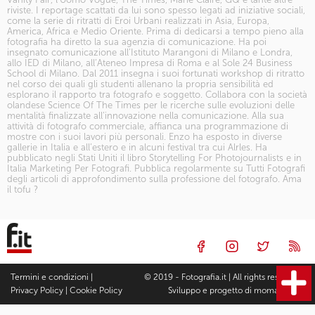
riviste. I reportage scattati da lui sono spesso legati ad iniziative sociali,
come la serie di ritratti di Eroi Urbani realizzati in Asia, Europa,
America, Africa e Medio Oriente. Prima di dedicarsi a tempo pieno alla
fotografia ha diretto la sua agenzia di comunicazione. Ha poi
insegnato comunicazione all’Istituto Marangoni di Milano e Londra,
allo IED di Milano, all’Ateneo Impresa di Roma e al Sole 24 Business
School di Milano. Dal 2011 insegna i suoi fortunati
workshop di ritratto
nel corso dei quali gli studenti allenano la propria sensibilità ed
esplorano il rapporto tra fotografo e soggetto. Collabora con la società
olandese Science Of The Times per le ricerche sulle evoluzioni delle
mentalità finalizzate all’innovazione nella comunicazione. Alla sua
attività di fotografo commerciale, affianca una programmazione di
mostre con i suoi lavori più personali. Enzo ha esposto in diverse
gallerie in Italia e all’estero e in alcuni festival tra cui Alrles. Ha
pubblicato negli Stati Uniti il libro Storytelling For Photojournalists e in
Italia Marketing Per Fotografi. Pubblica regolarmente su Tutti Fotografi
degli articoli di approfondimento sulla professione del fotografo. Ama
il tofu ?
Termini e condizioni
|
© 2019 - Fotografia.it | All rights reserved |
Privacy Policy
|
Cookie Policy
Sviluppo e progetto di
moma Studio