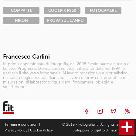
COMPATTE
COOLPIX P950
FOTOCAMERE
NIKON
PROVA SUL CAMPO
Francesco Carlini
In primis appassionato di fotografia, dal 2008 faccio parte del team di
Editrice Progresso, storica casa editrice italiana fondata nel 1894, e
gestisco il sito www.fotografia.it. Al lavoro redazionale e giornalistico
nel corso degli anni ho affiancato il lavoro di prova dei prodotti e delle
misurazioni di laboratorio riguardanti fotocamere, obiettivi e
smartphone.
Termini e condizioni
|
© 2019 - Fotografia.it | All rights reserved |
Privacy Policy
|
Cookie Policy
Sviluppo e progetto di
moma Studio