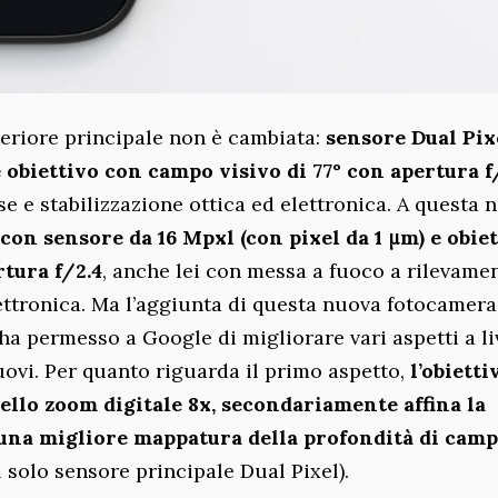
eriore principale non è cambiata:
sensore Dual Pix
e obiettivo con campo visivo di 77° con apertura f/
e e stabilizzazione ottica ed elettronica. A questa n
con sensore da 16 Mpxl (con pixel da 1 μm) e obie
rtura f/2.4
, anche lei con messa a fuoco a rilevame
lettronica. Ma l’aggiunta di questa nuova fotocamera,
 permesso a Google di migliorare vari aspetti a li
ovi. Per quanto riguarda il primo aspetto,
l’obietti
ello zoom digitale 8x, secondariamente affina la
una migliore mappatura della profondità di cam
il solo sensore principale Dual Pixel).