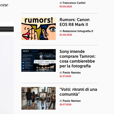
di
Francesco Carlini
ione
05.08.2026
Rumors: Canon
EOS R8 Mark II
di
Redazione fotografia.it
01.08.2026
Sony intende
comprare Tamron:
cosa cambierebbe
per la fotografia
di
Paolo Namias
31.07.2026
“Volti: ritratti di una
comunità”
di
Paolo Namias
28.07.2026