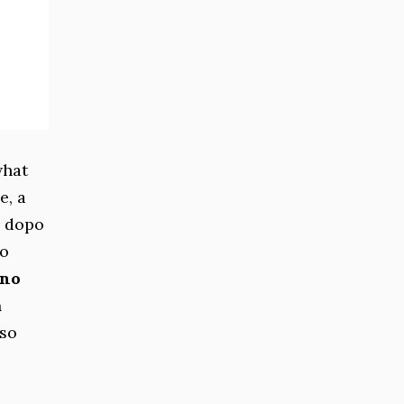
what
e, a
o dopo
po
ono
à
sso