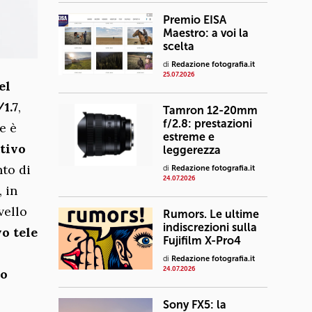
Premio EISA
Maestro: a voi la
scelta
di
Redazione fotografia.it
25.07.2026
el
1.7
,
Tamron 12-20mm
f/2.8: prestazioni
e è
estreme e
ttivo
leggerezza
nto di
di
Redazione fotografia.it
24.07.2026
 in
vello
Rumors. Le ultime
indiscrezioni sulla
vo tele
Fujifilm X-Pro4
di
Redazione fotografia.it
24.07.2026
po
Sony FX5: la