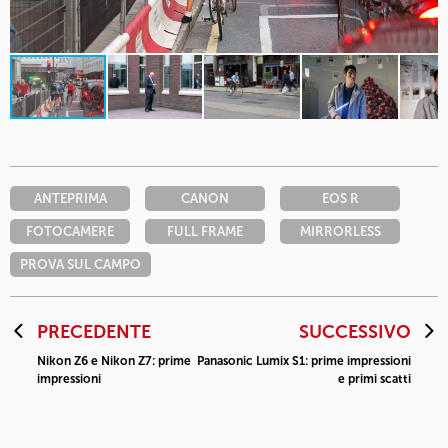
ANTEPRIMA
CANON
EOS R
FOTOCAMERE
FULL FRAME
MIRRORLESS
PROVA SUL CAMPO
PRECEDENTE
SUCCESSIVO
Nikon Z6 e Nikon Z7: prime
Panasonic Lumix S1: prime impressioni
impressioni
e primi scatti