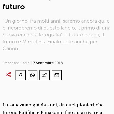
futuro
“Un giorno, fra molti anni, saremo ancora qui e
ci ricorderemo di questo lancio, il primo di una
nuova era della fotografia“. Il futuro è oggi, il
futuro è Mirrorless. Finalmente anche per
Canon.
Francesco Carlini |
7 Settembre 2018
Lo sapevamo già da anni, da quei pionieri che
furono Fujifilm e Panasonic fino ad arrivare a