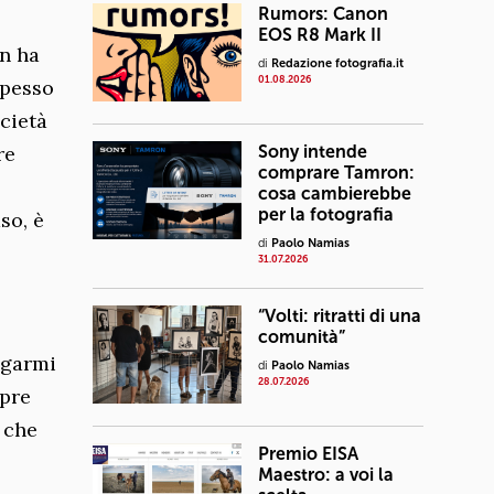
Rumors: Canon
EOS R8 Mark II
on ha
di
Redazione fotografia.it
01.08.2026
spesso
ocietà
Sony intende
re
comprare Tamron:
cosa cambierebbe
per la fotografia
so, è
di
Paolo Namias
31.07.2026
“Volti: ritratti di una
comunità”
ogarmi
di
Paolo Namias
28.07.2026
mpre
 che
Premio EISA
Maestro: a voi la