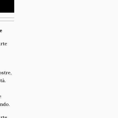
e
arte
stre,
tà.
e
ondo.
rte,