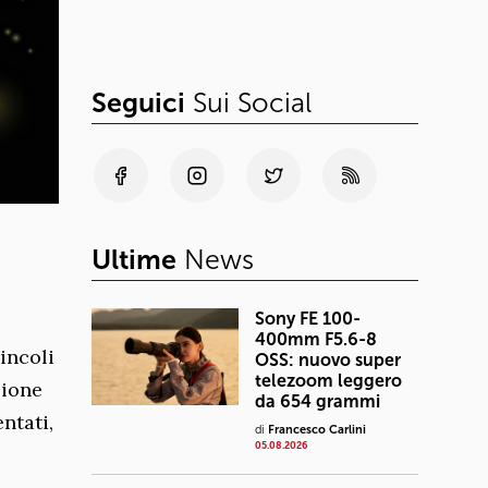
Seguici
Sui Social
Ultime
News
Sony FE 100-
400mm F5.6-8
incoli
OSS: nuovo super
telezoom leggero
zione
da 654 grammi
ntati,
di
Francesco Carlini
05.08.2026