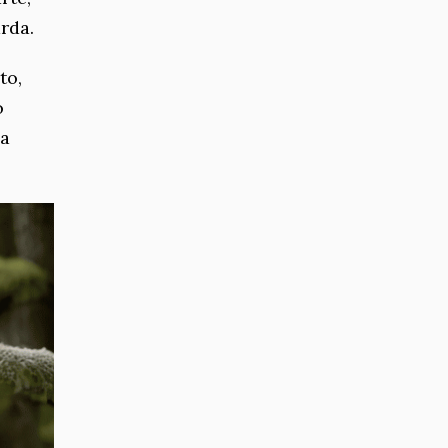
rda.
to,
o
la