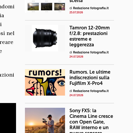
scelta
andomi
di
Redazione fotografia.it
25.07.2026
ia
i
Tamron 12-20mm
sì nel
f/2.8: prestazioni
estreme e
creare
leggerezza
e
di
Redazione fotografia.it
24.07.2026
Rumors. Le ultime
azioni
indiscrezioni sulla
Fujifilm X-Pro4
di
Redazione fotografia.it
24.07.2026
Sony FX5: la
Cinema Line cresce
con Open Gate,
RAW interno e un