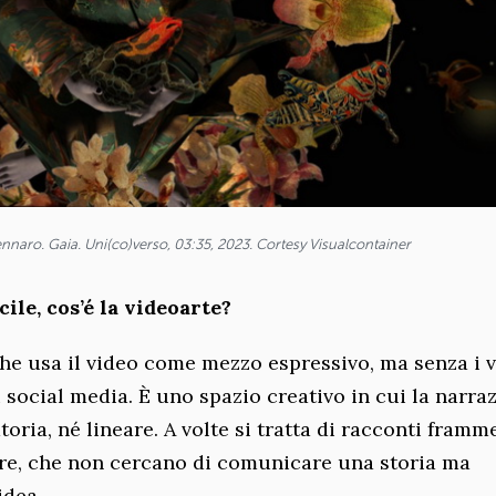
Gennaro. Gaia. Uni(co)verso, 03:35, 2023. Cortesy Visualcontainer
le, cos’é la videoarte?
che usa il video come mezzo espressivo, ma senza i v
i social media. È uno spazio creativo in cui la narra
oria, né lineare. A volte si tratta di racconti framme
pure, che non cercano di comunicare una storia ma
idea.