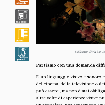
Stillframe: Silvia De 
Partiamo con una domanda diffici
E’ un linguaggio visivo e sonoro 
del cinema, della televisione o de
può esserci, ma non è mai obbligat
altre volte di esperienze visive 
un’atmosfera, una sensazione, un’