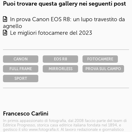
Puoi trovare questa gallery nei seguenti post
In prova Canon EOS R8: un lupo travestito da
agnello
Le migliori fotocamere del 2023
CANON
EOS R8
FOTOCAMERE
FULL FRAME
MIRRORLESS
PROVA SUL CAMPO
SPORT
Francesco Carlini
In primis appassionato di fotografia, dal 2008 faccio parte del team di
Editrice Progresso, storica casa editrice italiana fondata nel 1894, e
gestisco il sito www.fotografia.it. Al lavoro redazionale e giornalistico