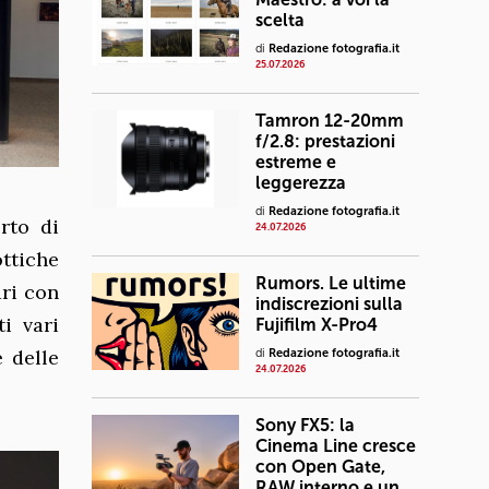
scelta
di
Redazione fotografia.it
25.07.2026
Tamron 12-20mm
f/2.8: prestazioni
estreme e
leggerezza
di
Redazione fotografia.it
rto di
24.07.2026
ttiche
Rumors. Le ultime
ari con
indiscrezioni sulla
i vari
Fujifilm X-Pro4
e delle
di
Redazione fotografia.it
24.07.2026
Sony FX5: la
Cinema Line cresce
con Open Gate,
RAW interno e un