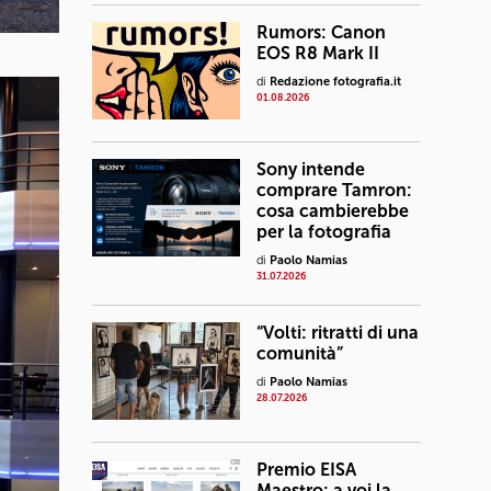
Rumors: Canon
EOS R8 Mark II
di
Redazione fotografia.it
01.08.2026
Sony intende
comprare Tamron:
cosa cambierebbe
per la fotografia
di
Paolo Namias
31.07.2026
“Volti: ritratti di una
comunità”
di
Paolo Namias
28.07.2026
Premio EISA
Maestro: a voi la