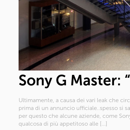
Sony G Master: “
Ultimamente, a causa dei vari leak che circo
prima di un annuncio ufficiale..spesso si sa 
per questo che alcune aziende, come Sony,
qualcosa di più appetitoso alle […]