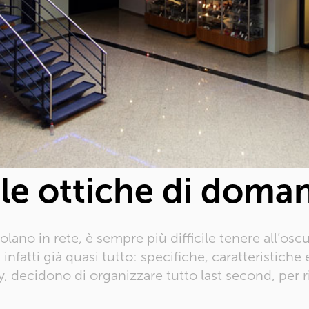
le ottiche di doman
lano in rete, è sempre più difficile tenere all’osc
infatti già quasi tutto: specifiche, caratteristiche
 decidono di organizzare tutto last second, per r