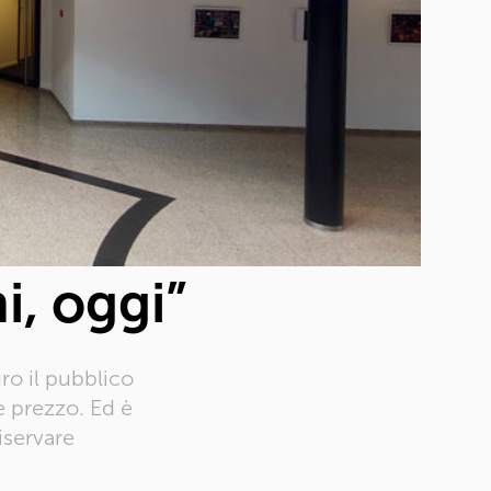
i, oggi”
uro il pubblico
 e prezzo. Ed è
iservare