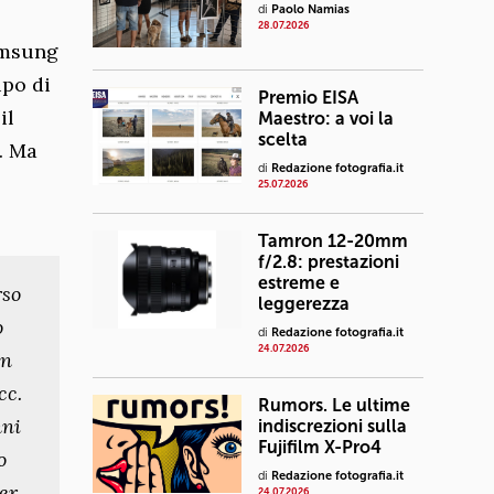
di
Paolo Namias
28.07.2026
amsung
ipo di
Premio EISA
il
Maestro: a voi la
scelta
i. Ma
di
Redazione fotografia.it
25.07.2026
Tamron 12-20mm
f/2.8: prestazioni
estreme e
rso
leggerezza
o
di
Redazione fotografia.it
24.07.2026
in
cc.
Rumors. Le ultime
nni
indiscrezioni sulla
Fujifilm X-Pro4
o
di
Redazione fotografia.it
er
24.07.2026