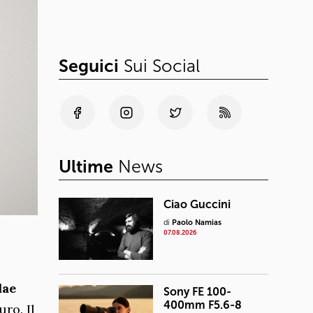
Seguici
Sui Social
Ultime
News
Ciao Guccini
di
Paolo Namias
07.08.2026
dae
Sony FE 100-
400mm F5.6-8
ro. Il