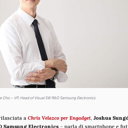
 Cho – VP, Head of Visual SW R&D Samsung Electronics
rilasciata a
Chris Velazco per Engadget
,
Joshua Sung
D Samsung Electronics
– parla di smartphone e futu