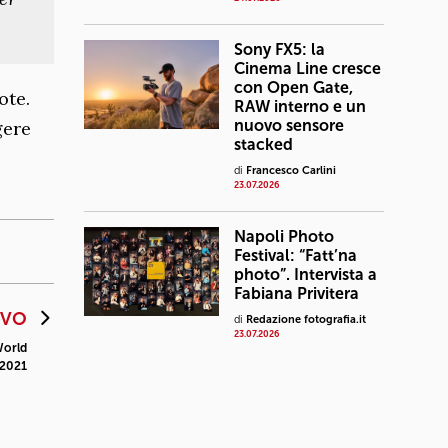
Sony FX5: la
Cinema Line cresce
con Open Gate,
ote.
RAW interno e un
nuovo sensore
gere
stacked
di
Francesco Carlini
23.07.2026
Napoli Photo
Festival: “Fatt’na
photo”. Intervista a
Fabiana Privitera
IVO
di
Redazione fotografia.it
23.07.2026
World
 2021