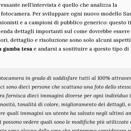
ssante nell’intervista è quello che analizza la
o fotocamera. Per sviluppare ogni nuovo modello S
ssionisti e a campioni di pubblico generico: questo t
zienda dettagli importanti sul come dovrebbe essere 
lori, dettaglio e risoluzione sono solo alcuni aspett
a gamba tesa
e andarsi a sostituire a questo tipo di
fotocamera in grado di soddisfare tutti al 100% attrave
ci sono dieci persone che scattano una foto dello stess
era fornisca dieci immagini diverse per ogni individuo 
nosità, tonalità di colore, miglioramento dei dettagli, e
ire quali immagini un utente ha salvato negli ultimi a
si possono vedere quali sono le modifiche più utilizzate 
ueste sono alcune delle cose che potremmo considerare p