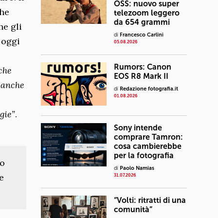
OSS: nuovo super
che
telezoom leggero
da 654 grammi
he gli
di
Francesco Carlini
 oggi
05.08.2026
Rumors: Canon
che
EOS R8 Mark II
 anche
di
Redazione fotografia.it
01.08.2026
gie”
.
Sony intende
comprare Tamron:
cosa cambierebbe
per la fotografia
io
di
Paolo Namias
e
31.07.2026
“Volti: ritratti di una
comunità”