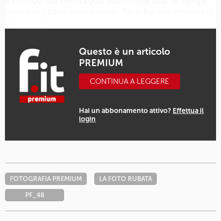
il mondo dal Nicaragua alla Thailandia, al Kenya,
solo per citare alcuni paesi. Non ho più smesso di
fotografare.…
Questo è un articolo
PREMIUM
CONTINUA A LEGGERE
Hai un abbonamento attivo?
Effettua il
login
FOTOGRAFIA PREMIUM
LA FOTO RUBATA
PF_48