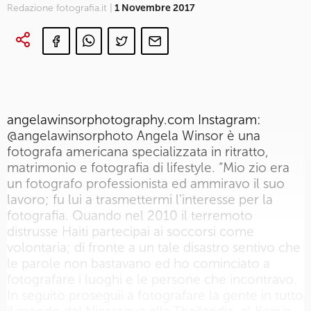
Redazione fotografia.it |
1 Novembre 2017
angelawinsorphotography.com Instagram:
@angelawinsorphoto Angela Winsor è una
fotografa americana specializzata in ritratto,
matrimonio e fotografia di lifestyle. “Mio zio era
un fotografo professionista ed ammiravo il suo
lavoro; fu lui a trasmettermi l’interesse per la
fotografia. Quando nel 2010 il terremoto
distrusse Haiti partecipai ai soccorsi come
volontaria; di fronte a un tale disastro sentivo che
le parole non bastavano ed ho cominciato a
fotografare i luoghi e le persone che incontravo.
In seguito proseguii a fotografare la gente in tutto