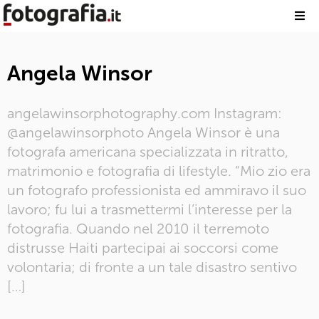
Angela Winsor
angelawinsorphotography.com Instagram:
@angelawinsorphoto Angela Winsor è una
fotografa americana specializzata in ritratto,
matrimonio e fotografia di lifestyle. “Mio zio era
un fotografo professionista ed ammiravo il suo
lavoro; fu lui a trasmettermi l’interesse per la
fotografia. Quando nel 2010 il terremoto
distrusse Haiti partecipai ai soccorsi come
volontaria; di fronte a un tale disastro sentivo
[…]