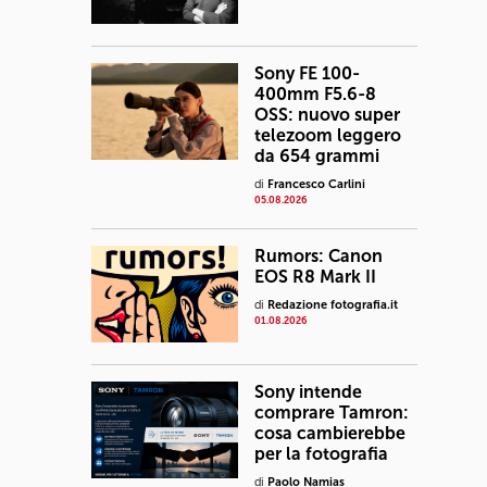
Sony FE 100-
400mm F5.6-8
OSS: nuovo super
telezoom leggero
da 654 grammi
di
Francesco Carlini
05.08.2026
Rumors: Canon
EOS R8 Mark II
di
Redazione fotografia.it
01.08.2026
Sony intende
comprare Tamron:
cosa cambierebbe
per la fotografia
di
Paolo Namias