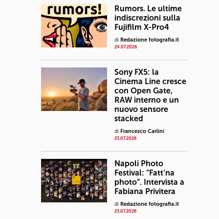
Rumors. Le ultime
indiscrezioni sulla
Fujifilm X-Pro4
di
Redazione fotografia.it
24.07.2026
Sony FX5: la
Cinema Line cresce
con Open Gate,
RAW interno e un
nuovo sensore
stacked
di
Francesco Carlini
23.07.2026
Napoli Photo
Festival: “Fatt’na
photo”. Intervista a
Fabiana Privitera
di
Redazione fotografia.it
23.07.2026