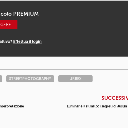
ticolo PREMIUM
GGERE
attivo?
Effettua il login
STREETPHOTOGRAPHY
URBEX
SUCCESSI
 interpretazione
Luminar e il ritratto: i segreti di Justin