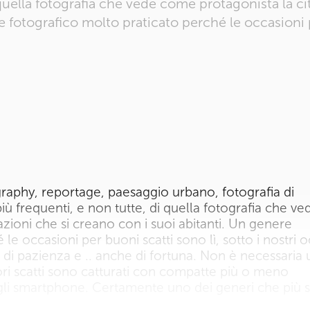
quella fotografia che vede come protagonista la cit
e fotografico molto praticato perché le occasioni 
aphy, reportage, paesaggio urbano, fotografia di
più frequenti, e non tutte, di quella fotografia che ve
azioni che si creano con i suoi abitanti. Un genere
le occasioni per buoni scatti sono lì, sotto i nostri o
 di pazienza e .. anche di fortuna. Non è necessaria
ori scatti sono catturati con compatte più o meno
n gli smartphone. Certamente uno dei generi che più s