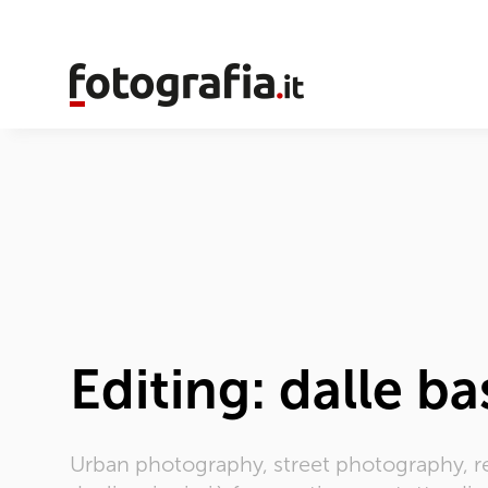
Editing: dalle ba
Urban photography, street photography, rep