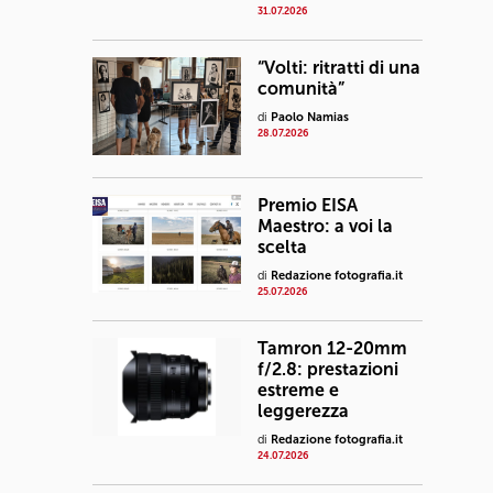
31.07.2026
“Volti: ritratti di una
comunità”
di
Paolo Namias
28.07.2026
Premio EISA
Maestro: a voi la
scelta
di
Redazione fotografia.it
25.07.2026
Tamron 12-20mm
f/2.8: prestazioni
estreme e
leggerezza
di
Redazione fotografia.it
24.07.2026