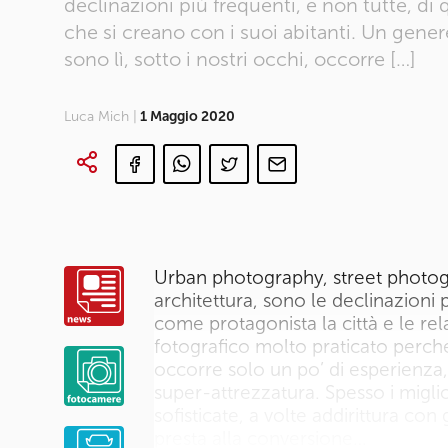
declinazioni più frequenti, e non tutte, di 
che si creano con i suoi abitanti. Un gener
sono lì, sotto i nostri occhi, occorre […]
Luca Mich |
1 Maggio 2020
Urban photography, street photogr
architettura, sono le declinazioni 
come protagonista la città e le rel
fotografico molto praticato perché 
occorre solo un po’ di esperienza,
super-attrezzatura. Spesso i migli
sofisticate, a volte addirittura co
presta alla conversione…