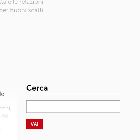
tà e le relazioni
per buoni scatti
Cerca
de
cchi,
 una
i