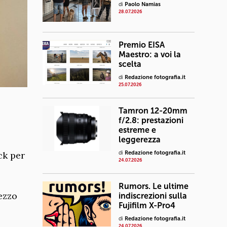
di
Paolo Namias
28.07.2026
Premio EISA
Maestro: a voi la
scelta
di
Redazione fotografia.it
25.07.2026
Tamron 12-20mm
f/2.8: prestazioni
estreme e
leggerezza
ck per
di
Redazione fotografia.it
24.07.2026
Rumors. Le ultime
ezzo
indiscrezioni sulla
Fujifilm X-Pro4
di
Redazione fotografia.it
24.07.2026