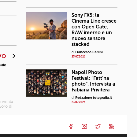
Sony FX5: la
Cinema Line cresce
con Open Gate,
RAW interno e un
nuovo sensore
stacked
di
Francesco Carlini
VO
23.07.2026
uale
Napoli Photo
Festival: “Fatt’na
photo”. Intervista a
Fabiana Privitera
di
Redazione fotografia.it
 fondata
23.07.2026
avoro di