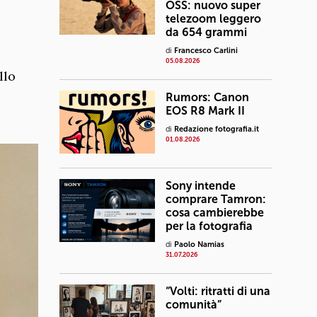
OSS: nuovo super
telezoom leggero
da 654 grammi
di
Francesco Carlini
05.08.2026
llo
Rumors: Canon
EOS R8 Mark II
di
Redazione fotografia.it
01.08.2026
Sony intende
comprare Tamron:
cosa cambierebbe
per la fotografia
di
Paolo Namias
31.07.2026
“Volti: ritratti di una
comunità”