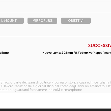
L-MOUNT
MIRRORLESS
OBIETTIVI
SUCCESSI
nalismo
Nuovo Lumix S 26mm F8, l'obiettivo "tappo" man
8 faccio parte del team di Editrice Progresso, storica casa editrice italiana
. Al lavoro redazionale e giornalistico nel corso degli anni ho affiancato il l
boratorio riguardanti fotocamere, obiettivi e smartphone.