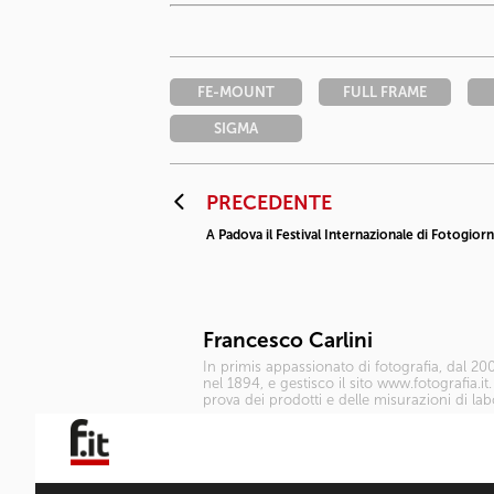
FE-MOUNT
FULL FRAME
SIGMA
PRECEDENTE
A Padova il Festival Internazionale di Fotogior
Francesco Carlini
In primis appassionato di fotografia, dal 200
nel 1894, e gestisco il sito www.fotografia.it
prova dei prodotti e delle misurazioni di la