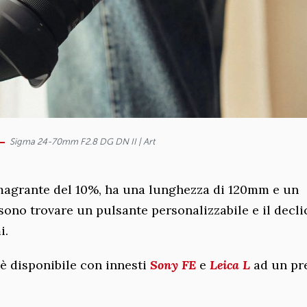
Sigma 24-70mm F2.8 DG DN II | Art
imagrante del 10%, ha una lunghezza di 120mm e un
sono trovare un pulsante personalizzabile e il decli
i.
è disponibile con innesti
Sony FE
e
Leica L
ad un pr