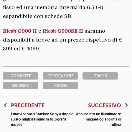
fisso ed una memoria interna da 6.5 GB
espandibile con schede SD.
Ricoh G900 II
e
Ricoh G900SE II
saranno
disponibili a breve ad un prezzo rispettivo di €
899 ed € 1099.
COMPATTE
FOTOCAMERE
G900 II
G900SE II
RICOH
PRECEDENTE
SUCCESSIVO
I nuovi sensori Stacked Sony a doppio
Annunciato un illuminatore
strato miglioreranno la fotografia
magnetico a forma di
mobile
rullino