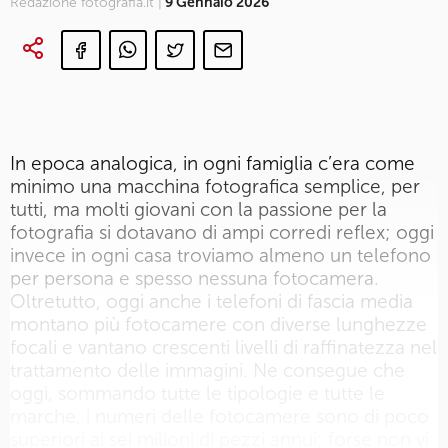
Redazione fotografia.it |
9 Gennaio 2026
In epoca analogica, in ogni famiglia c’era come
minimo una macchina fotografica semplice, per
tutti, ma molti giovani con la passione per la
fotografia si dotavano di ampi corredi reflex; oggi
invece in ogni casa troviamo almeno un telefono
per persona e spesso nessuna fotocamera.
Oltretutto, oggi anche i telefoni di fascia media
montano più fotocamere con diverse lunghezze
focali e vantano crescenti livelli di raffinatezza nel
trattamento delle immagini. Ne consegue che
oggi, sommando tutte le tipologie e tutte le
marche, i numeri delle fotocamere sono di poco
superiori ai sei milioni di pezzi annui; forse non vi