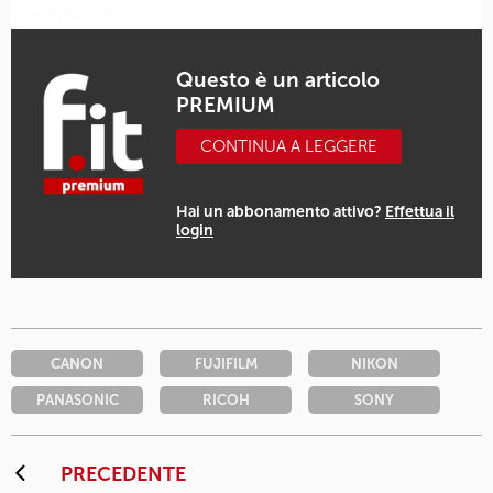
sembreranno…
Questo è un articolo
PREMIUM
CONTINUA A LEGGERE
Hai un abbonamento attivo?
Effettua il
login
CANON
FUJIFILM
NIKON
PANASONIC
RICOH
SONY
PRECEDENTE