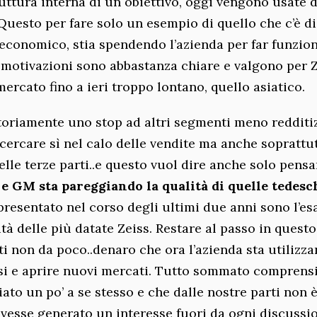
uttura interna di un obiettivo, oggi vengono usate d
 Questo per fare solo un esempio di quello che c’è di
e economico, stia spendendo l’azienda per far funzio
e motivazioni sono abbastanza chiare e valgono per 
ercato fino a ieri troppo lontano, quello asiatico.
oriamente uno stop ad altri segmenti meno redditiz
icercare sì nel calo delle vendite ma anche soprattu
lle terze parti..e questo vuol dire anche solo pensa
 e GM sta pareggiando la qualità di quelle tedesc
 presentato nel corso degli ultimi due anni sono l’es
ità delle più datate Zeiss. Restare al passo in quest
ti non da poco..denaro che ora l’azienda sta utilizz
i e aprire nuovi mercati. Tutto sommato comprensi
iato un po’ a se stesso e che dalle nostre parti non 
vesse generato un interesse fuori da ogni discussi