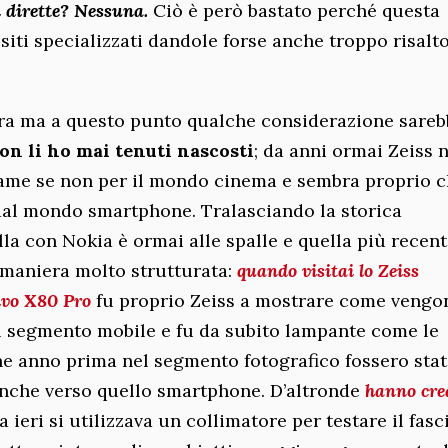
i dirette? Nessuna.
Ciò è però bastato perché questa
siti specializzati dandole forse anche troppo risalto
ra ma a questo punto qualche considerazione sareb
on li ho mai tenuti nascosti
; da anni ormai Zeiss 
rame se non per il mondo cinema e sembra proprio c
 dal mondo smartphone. Tralasciando la storica
la con Nokia è ormai alle spalle e quella più recen
 maniera molto strutturata:
quando visitai lo Zeiss
ivo X80 Pro
fu proprio Zeiss a mostrare come vengo
del segmento mobile e fu da subito lampante come le
che anno prima nel segmento fotografico fossero sta
anche verso quello smartphone. D’altronde
hanno cre
 a ieri si utilizzava un collimatore per testare il fasc