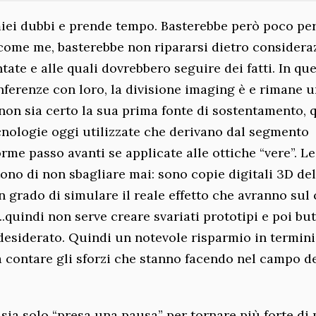
miei dubbi e prende tempo. Basterebbe però poco pe
i come me, basterebbe non ripararsi dietro considera
te e alle quali dovrebbero seguire dei fatti. In que
nferenze con loro, la divisione imaging è e rimane 
 non sia certo la sua prima fonte di sostentamento, 
cnologie oggi utilizzate che derivano dal segmento
me passo avanti se applicate alle ottiche “vere”. Le
ono di non sbagliare mai: sono
copie digitali 3D del
n grado di simulare il reale effetto che avranno su
.quindi non serve creare svariati prototipi e poi but
 desiderato. Quindi un notevole risparmio in termini
a contare gli sforzi che stanno facendo nel campo d
 sia solo “presa una pausa” per tornare più forte di