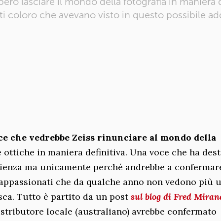
ro lasciare il mondo della fotografia in maniera d
ti coloro che avevano visto in questo possibile add
ce che vedrebbe Zeiss rinunciare al mondo della
 ottiche in maniera definitiva. Una voce che ha des
nienza ma unicamente perché andrebbe a confermare
 e appassionati che da qualche anno non vedono più 
ca. Tutto è partito da un post
sul blog di Fred Mira
istributore locale (australiano) avrebbe confermato