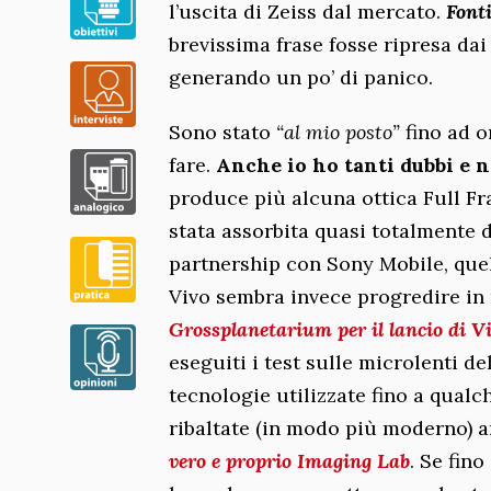
l’uscita di Zeiss dal mercato.
Font
brevissima frase fosse ripresa dai 
generando un po’ di panico.
Sono stato
“al mio posto”
fino ad o
fare.
Anche io ho tanti dubbi e n
produce più alcuna ottica Full F
stata assorbita quasi totalmente
partnership con Sony Mobile, quel
Vivo sembra invece progredire in
Grossplanetarium per il lancio di V
eseguiti i test sulle microlenti 
tecnologie utilizzate fino a qual
ribaltate (in modo più moderno) 
vero e proprio Imaging Lab
. Se fino