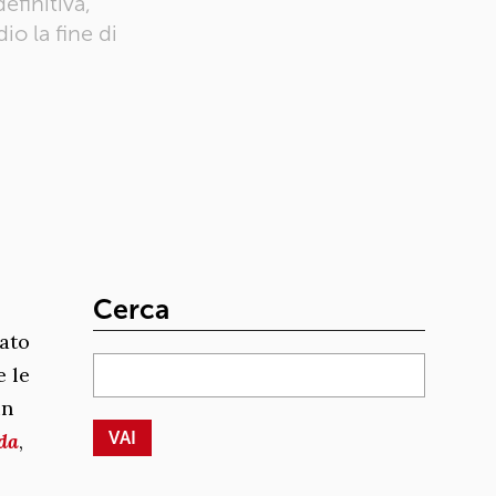
efinitiva,
io la fine di
Cerca
tato
 le
un
nda
,