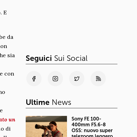
. E
be da
non
he sia
Seguici
Sui Social
te con
no
Ultime
News
te
ato un
Sony FE 100-
400mm F5.6-8
io di
OSS: nuovo super
telezoom leggero