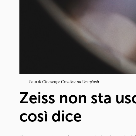
Foto di Cinescope Creative su Unsplash
Zeiss non sta us
così dice