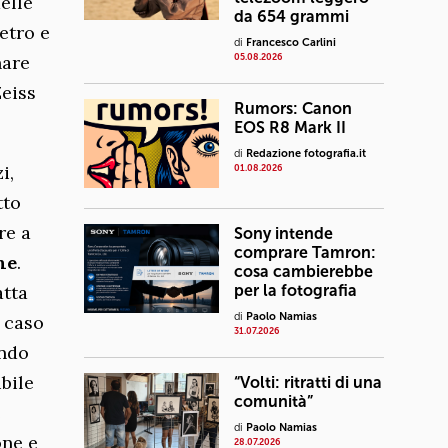
elle
da 654 grammi
etro e
di
Francesco Carlini
nare
05.08.2026
Zeiss
Rumors: Canon
EOS R8 Mark II
di
Redazione fotografia.it
i,
01.08.2026
tto
re a
Sony intende
comprare Tamron:
he
.
cosa cambierebbe
atta
per la fotografia
di
Paolo Namias
o caso
31.07.2026
ando
bile
“Volti: ritratti di una
comunità”
è
di
Paolo Namias
one e
28.07.2026