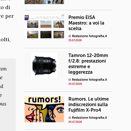
to di
re per
Premio EISA
Maestro: a voi la
scelta
di
Redazione fotografia.it
olti,
25.07.2026
Tamron 12-20mm
f/2.8: prestazioni
estreme e
zon
leggerezza
he
di
Redazione fotografia.it
24.07.2026
nd
e
Rumors. Le ultime
ous
indiscrezioni sulla
Fujifilm X-Pro4
di
Redazione fotografia.it
24.07.2026