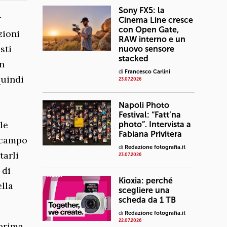
Sony FX5: la
r
Cinema Line cresce
con Open Gate,
zioni
RAW interno e un
sti
nuovo sensore
stacked
un
di
Francesco Carlini
quindi
23.07.2026
Napoli Photo
Festival: “Fatt’na
le
photo”. Intervista a
Fabiana Privitera
l campo
di
Redazione fotografia.it
tarli
23.07.2026
 di
Kioxia: perché
ella
scegliere una
scheda da 1 TB
di
Redazione fotografia.it
22.07.2026
 prima