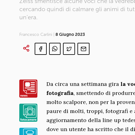
Zeiss smentisce alcune voci che la vedrebbe
cercando quindi di calmare gli animi di tut
un’era.
Francesco Carlini |
8 Giugno 2023
Da circa una settimana gira
la vo
fotografia
, smettendo di produrre
molto scalpore, non per la prove
paure di molti, troppi, fotografi
aggiornamento della line up tedes
dove un utente ha scritto che il d