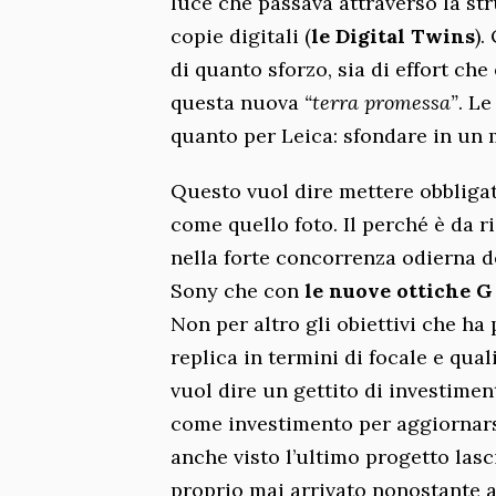
luce che passava attraverso la str
copie digitali (
le Digital Twins
).
di quanto sforzo, sia di effort ch
questa nuova
“terra promessa”
. L
quanto per Leica: sfondare in un m
Questo vuol dire mettere obbligat
come quello foto. Il perché è da r
nella forte concorrenza odierna de
Sony che con
le nuove ottiche G
Non per altro gli obiettivi che ha
replica in termini di focale e qual
vuol dire un gettito di investimen
come investimento per aggiornars
anche visto l’ultimo progetto lasc
proprio mai arrivato nonostante a