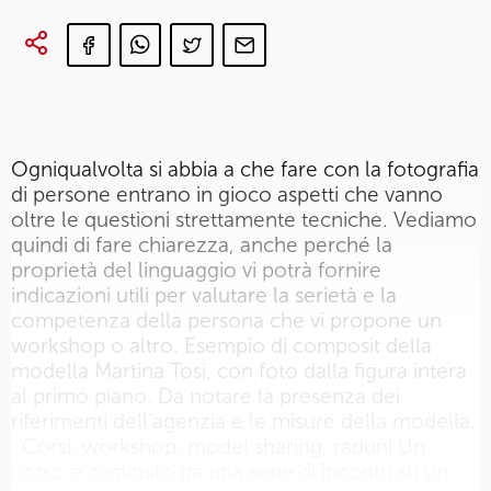
Ogniqualvolta si abbia a che fare con la fotografia
di persone entrano in gioco aspetti che vanno
oltre le questioni strettamente tecniche. Vediamo
quindi di fare chiarezza, anche perché la
proprietà del linguaggio vi potrà fornire
indicazioni utili per valutare la serietà e la
competenza della persona che vi propone un
workshop o altro. Esempio di composit della
modella Martina Tosi, con foto dalla figura intera
al primo piano. Da notare la presenza dei
riferimenti dell’agenzia e le misure della modella.
Corsi, workshop, model sharing, raduni Un
corso è costituito da una serie di incontri su un