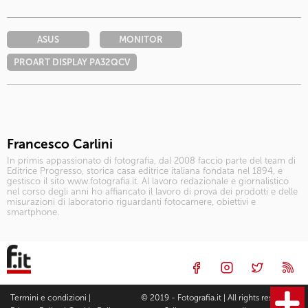
ASUS
MONITOR
PROART DISPLAY PA32QCV
Francesco Carlini
In primis appassionato di fotografia, dal 2008 faccio parte del team di
Editrice Progresso, storica casa editrice italiana fondata nel 1894, e
gestisco il sito www.fotografia.it. Al lavoro redazionale e giornalistico
nel corso degli anni ho affiancato il lavoro di prova dei prodotti e delle
misurazioni di laboratorio riguardanti fotocamere, obiettivi e
smartphone.
Termini e condizioni
|
© 2019 - Fotografia.it | All rights reserved |