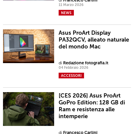
di
Francesco Carlini
11 Marzo 2026
NEWS
Asus ProArt Display
PA32QCV, alleato naturale
del mondo Mac
di
Redazione fotografia.it
04 Febbraio 2026
ACCESSORI
[CES 2026] Asus ProArt
GoPro Edition: 128 GB di
Ram e resistenza alle
intemperie
di
Francesco Carlini