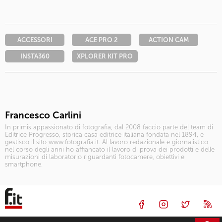
ACCESSORI
ACE PRO 2
ACTION CAM
INSTA360
XPLORER KIT PRO
Francesco Carlini
In primis appassionato di fotografia, dal 2008 faccio parte del team di
Editrice Progresso, storica casa editrice italiana fondata nel 1894, e
gestisco il sito www.fotografia.it. Al lavoro redazionale e giornalistico
nel corso degli anni ho affiancato il lavoro di prova dei prodotti e delle
misurazioni di laboratorio riguardanti fotocamere, obiettivi e
smartphone.