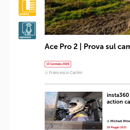
Ace Pro 2 | Prova sul c
13 Gennaio 2026
di
Francesco Carlini
insta360 
action c
di
Michael Mine
28 Maggio 2025