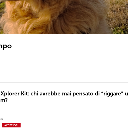
ampo
Xplorer Kit: chi avrebbe mai pensato di “riggare” 
am?
lli
ACCESSORI