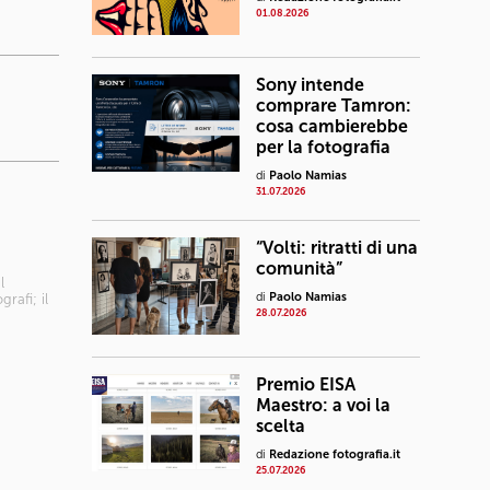
01.08.2026
Sony intende
comprare Tamron:
cosa cambierebbe
per la fotografia
di
Paolo Namias
31.07.2026
“Volti: ritratti di una
comunità”
l
di
Paolo Namias
rafi; il
28.07.2026
Premio EISA
Maestro: a voi la
scelta
di
Redazione fotografia.it
25.07.2026