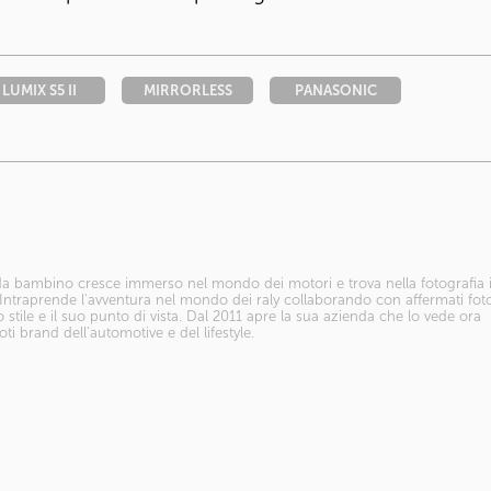
LUMIX S5 II
MIRRORLESS
PANASONIC
 da bambino cresce immerso nel mondo dei motori e trova nella fotografia i
Intraprende l'avventura nel mondo dei raly collaborando con affermati fotog
o stile e il suo punto di vista. Dal 2011 apre la sua azienda che lo vede ora
ti brand dell'automotive e del lifestyle.