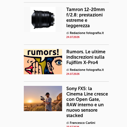
Tamron 12-20mm
f/2.8: prestazioni
estreme e
leggerezza
di
Redazione fotografia.it
24.07.2026
Rumors. Le ultime
indiscrezioni sulla
Fujifilm X-Pro4
di
Redazione fotografia.it
24.07.2026
Sony FX5: la
Cinema Line cresce
con Open Gate,
RAW interno e un
nuovo sensore
stacked
di
Francesco Carlini