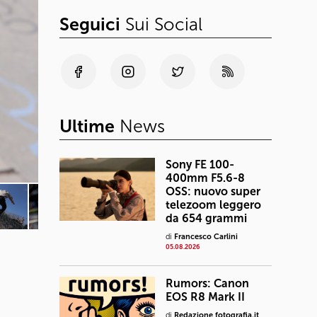
Seguici
Sui Social
Ultime
News
Sony FE 100-
400mm F5.6-8
OSS: nuovo super
telezoom leggero
da 654 grammi
di
Francesco Carlini
05.08.2026
Rumors: Canon
EOS R8 Mark II
di
Redazione fotografia.it