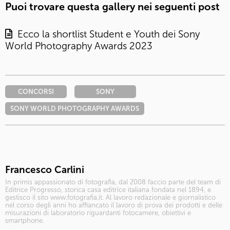
Puoi trovare questa gallery nei seguenti post
Ecco la shortlist Student e Youth dei Sony
World Photography Awards 2023
CONCORSI
SONY
SONY WORLD PHOTOGRAPHY AWARDS
Francesco Carlini
In primis appassionato di fotografia, dal 2008 faccio parte del team di
Editrice Progresso, storica casa editrice italiana fondata nel 1894, e
gestisco il sito www.fotografia.it. Al lavoro redazionale e giornalistico
nel corso degli anni ho affiancato il lavoro di prova dei prodotti e delle
misurazioni di laboratorio riguardanti fotocamere, obiettivi e
smartphone.