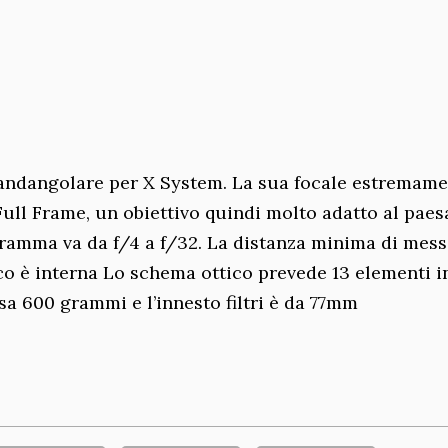
andangolare per X System. La sua focale estremam
Full Frame, un obiettivo quindi molto adatto al pae
iaframma va da f/4 a f/32. La distanza minima di mess
co è interna Lo schema ottico prevede 13 elementi i
sa 600 grammi e l’innesto filtri è da 77mm