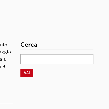
Cerca
ente
saggio
a a
n 9