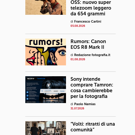
OSS: nuovo super
telezoom leggero
da 654 grammi
di
Francesco Carlini
05.08.2026
Rumors: Canon
EOS R8 Mark II
di
Redazione fotografia.it
01.08.2026
Sony intende
comprare Tamron:
cosa cambierebbe
per la fotografia
di
Paolo Namias
31.07.2026
“Volti: ritratti di una
comunità”