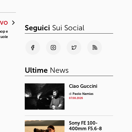
IVO
Seguici
Sui Social
hop e
cuole
Ultime
News
Ciao Guccini
di
Paolo Namias
07.08.2026
Sony FE 100-
400mm F5.6-8