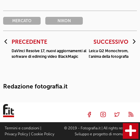
MERCATO
NIKON
PRECEDENTE
SUCCESSIVO
DaVinci Resolve 17, nuovi aggiornamenti al
Leica Q2 Monochrom,
software di edinting video BlackMagic
l'anima della fotografia
Redazione fotografia.it
Termini e condizioni
|
© 2019 - Fotografia.it | All rights reserved |
Privacy Policy
|
Cookie Policy
Sviluppo e progetto di
moma Studio