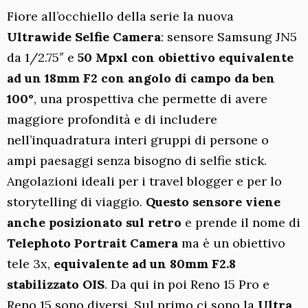
Fiore all’occhiello della serie la nuova
Ultrawide Selfie Camera
: sensore Samsung JN5
da 1/2.75″ e
50 Mpxl con obiettivo equivalente
ad un 18mm F2 con angolo di campo da ben
100°
, una prospettiva che permette di avere
maggiore profondità e di includere
nell’inquadratura interi gruppi di persone o
ampi paesaggi senza bisogno di selfie stick.
Angolazioni ideali per i travel blogger e per lo
storytelling di viaggio.
Questo sensore viene
anche posizionato sul retro
e prende il nome di
Telephoto Portrait Camera
ma è un obiettivo
tele 3x,
equivalente ad un 80mm F2.8
stabilizzato OIS
. Da qui in poi Reno 15 Pro e
Reno 15 sono diversi. Sul primo ci sono la
Ultra