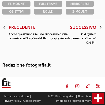
FE-MOUNT
FULL FRAME
MIRRORLESS
OBIETTIVI
ROLLEI
Z-MOUNT
PRECEDENTE
SUCCESSIVO
Anche quest'anno il Museo Diocesano ospita
OM System
la mostra dei Sony World Photography Awards
presenta la "nuova"
OM-5 II
Redazione fotografia.it
Termini e condizioni
|
© 2019 - Fotografia.it | All rights reserved |
Privacy Policy
|
Cookie Policy
Sviluppo e progetto di
moma Studio