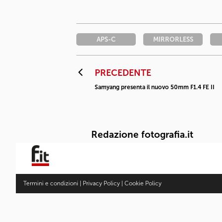
APS-C
MIRRORLESS
PRECEDENTE
Samyang presenta il nuovo 50mm F1.4 FE II
Redazione fotografia.it
Termini e condizioni
|
Privacy Policy
|
Cookie Policy
Fotocamere