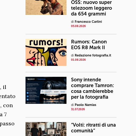
OSS: nuovo super
telezoom leggero
da 654 grammi
di
Francesco Carlini
05.08.2026
Rumors: Canon
EOS R8 Mark II
di
Redazione fotografia.it
01.08.2026
Sony intende
comprare Tamron:
 il
cosa cambierebbe
entato
per la fotografia
, con
di
Paolo Namias
31.07.2026
a 7
 passo
“Volti: ritratti di una
comunità”