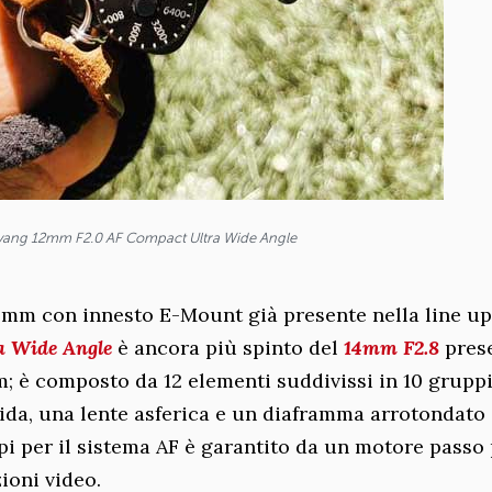
ang 12mm F2.0 AF Compact Ultra Wide Angle
2mm con innesto E-Mount già presente nella line up,
a Wide Angle
è ancora più spinto del
14mm F2.8
pres
m; è composto da 12 elementi suddivissi in 10 gruppi
brida, una lente asferica e un diaframma arrotondato 
i per il sistema AF è garantito da un motore passo
ioni video.