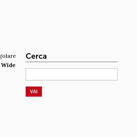
Cerca
golare
 Wide