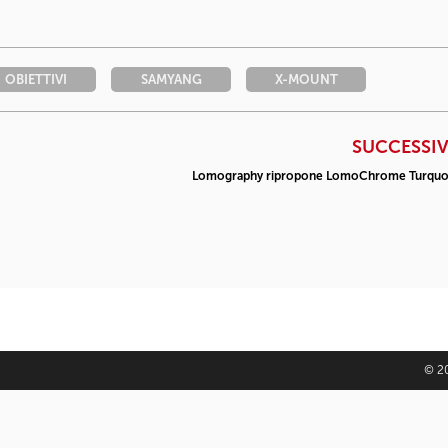
OBIETTIVI
SAMYANG
X-MOUNT
SUCCESSI
Lomography ripropone LomoChrome Turquo
© 20