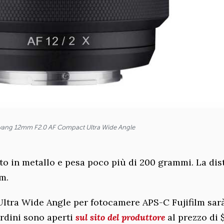
ang 12mm F2.0 AF Compact Ultra Wide Angle
esto in metallo e pesa poco più di 200 grammi. La di
m.
tra Wide Angle per fotocamere APS-C Fujifilm sar
ordini sono aperti
sul sito del produttore
al prezzo di 