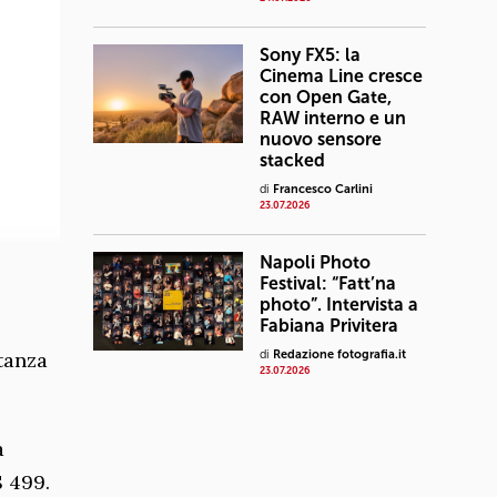
Sony FX5: la
Cinema Line cresce
con Open Gate,
RAW interno e un
nuovo sensore
stacked
di
Francesco Carlini
23.07.2026
Napoli Photo
Festival: “Fatt’na
photo”. Intervista a
Fabiana Privitera
stanza
di
Redazione fotografia.it
23.07.2026
à
$ 499.