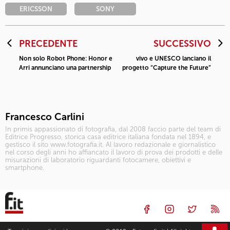
ERICSSON
SONY
PRECEDENTE
SUCCESSIVO
Non solo Robot Phone: Honor e
vivo e UNESCO lanciano il
Arri annunciano una partnership
progetto “Capture the Future”
Francesco Carlini
In primis appassionato di fotografia, dal 2008 faccio parte del team di
Editrice Progresso, storica casa editrice italiana fondata nel 1894, e
gestisco il sito www.fotografia.it. Al lavoro redazionale e giornalistico
nel corso degli anni ho affiancato il lavoro di prova dei prodotti e delle
misurazioni di laboratorio riguardanti fotocamere, obiettivi e
smartphone.