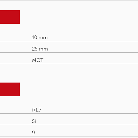
10 mm
25 mm
MQT
f/1.7
Sì
9