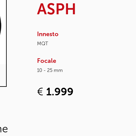
ASPH
Innesto
MQT
Focale
10 - 25 mm
€
1.999
he