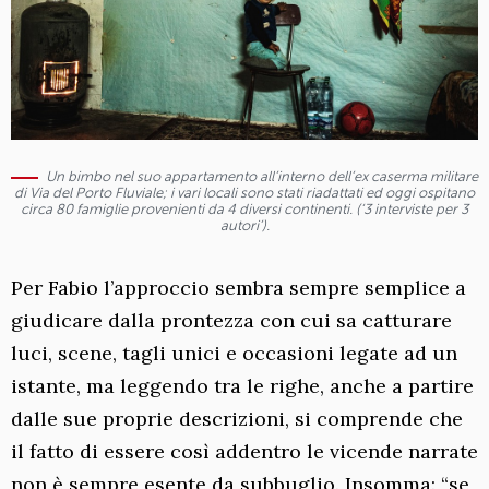
Un bimbo nel suo appartamento all’interno dell’ex caserma militare
di Via del Porto Fluviale; i vari locali sono stati riadattati ed oggi ospitano
circa 80 famiglie provenienti da 4 diversi continenti. (‘3 interviste per 3
autori’).
Per Fabio l’approccio sembra sempre semplice a
giudicare dalla prontezza con cui sa catturare
luci, scene, tagli unici e occasioni legate ad un
istante, ma leggendo tra le righe, anche a partire
dalle sue proprie descrizioni, si comprende che
il fatto di essere così addentro le vicende narrate
non è sempre esente da subbuglio. Insomma: “se