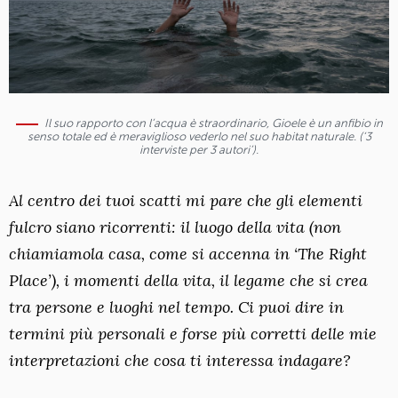
Il suo rapporto con l’acqua è straordinario, Gioele è un anfibio in
senso totale ed è meraviglioso vederlo nel suo habitat naturale. (‘3
interviste per 3 autori’).
Al centro dei tuoi scatti mi pare che gli elementi
fulcro siano ricorrenti: il luogo della vita (non
chiamiamola casa, come si accenna in ‘The Right
Place’), i momenti della vita, il legame che si crea
tra persone e luoghi nel tempo. Ci puoi dire in
termini più personali e forse più corretti delle mie
interpretazioni che cosa ti interessa indagare?