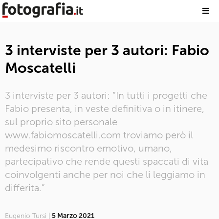
3 interviste per 3 autori: Fabio
Moscatelli
3 interviste per 3 autori: “In tutti i progetti che
Fabio presenta, in veste definitiva o in itinere,
sul proprio sito personale
www.fabiomoscatelli.com troviamo però il
medesimo riscontro emotivo, umano,
partecipativo che rende questi spaccati di vita
coinvolgenti anche per noi che li leggiamo in
differita.”
Eugenio Tursi |
5 Marzo 2021