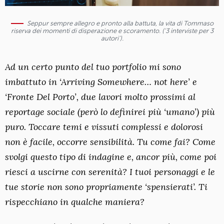
Seppur sempre allegro e pronto alla battuta, la vita di Tommaso
riserva dei momenti di disperazione e scoramento. (‘3 interviste per 3
autori’).
Ad un certo punto del tuo portfolio mi sono
imbattuto in ‘Arriving Somewhere… not here’ e
‘Fronte Del Porto’, due lavori molto prossimi al
reportage sociale (però lo definirei più ‘umano’) più
puro. Toccare temi e vissuti complessi e dolorosi
non è facile, occorre sensibilità. Tu come fai? Come
svolgi questo tipo di indagine e, ancor più, come poi
riesci a uscirne con serenità? I tuoi personaggi e le
tue storie non sono propriamente ‘spensierati’. Ti
rispecchiano in qualche maniera?