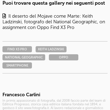
Puoi trovare questa gallery nei seguenti post
Il deserto del Mojave come Marte: Keith
Ladzinski, fotografo del National Geographic, on
assignment con Oppo Find X3 Pro
FIND X3 PRO
KEITH LADZINSKI
NATIONAL GEOGRAPHIC
OPPO
SMARTPHONE
Francesco Carlini
In primis appassionato di fotografia, dal 2008 faccio parte del team di
Editrice Progresso, storica casa editrice italiana fondata nel 1894, e
gestisco il sito www.fotografia.it. Al lavoro redazionale e giornalistico