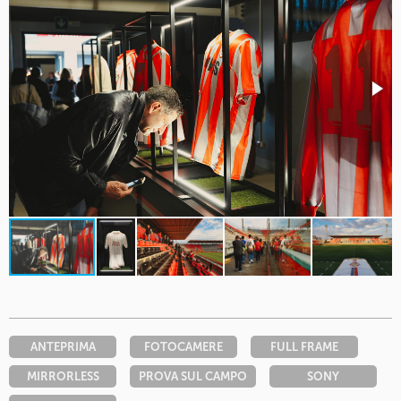
ANTEPRIMA
FOTOCAMERE
FULL FRAME
MIRRORLESS
PROVA SUL CAMPO
SONY