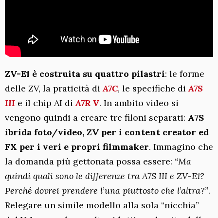
ZV-E1 è costruita su quattro pilastri
: le forme
delle ZV, la praticità di
A7C
, le specifiche di
A7S
III
e il chip AI di
A7R V
. In ambito video si
vengono quindi a creare tre filoni separati:
A7S
ibrida foto/video, ZV per i content creator ed
FX per i veri e propri filmmaker
. Immagino che
la domanda più gettonata possa essere:
“Ma
quindi quali sono le differenze tra A7S III e ZV-E1?
Perché dovrei prendere l’una piuttosto che l’altra?”
.
Relegare un simile modello alla sola “nicchia”