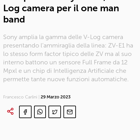
Log camera per il one man
band
Sony amplia la gamma delle V-Log camera
presentando l’ammiraglia della linea: ZV-E1 ha
lo stesso form factor tipico delle ZV ma al suo
interno battono un sensore Full Frame da 12
Mpxl e un chip di Intelligenza Artificiale che
permette tante nuove funzioni automatiche.
Francesco Carlini |
29 Marzo 2023