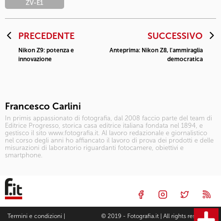
ZV-E1
PRECEDENTE
SUCCESSIVO
Nikon Z9: potenza e
Anteprima: Nikon Z8, l'ammiraglia
innovazione
democratica
Francesco Carlini
In primis appassionato di fotografia, dal 2008 faccio parte del team di
Editrice Progresso, storica casa editrice italiana fondata nel 1894, e
gestisco il sito www.fotografia.it. Al lavoro redazionale e giornalistico
nel corso degli anni ho affiancato il lavoro di prova dei prodotti e delle
misurazioni di laboratorio riguardanti fotocamere, obiettivi e
smartphone.
Termini e condizioni
|
© 2019 - Fotografia.it | All rights reserved |