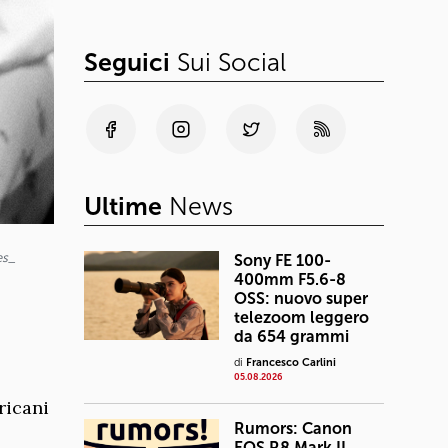
Seguici
Sui Social
Ultime
News
es_
Sony FE 100-
400mm F5.6-8
OSS: nuovo super
telezoom leggero
da 654 grammi
di
Francesco Carlini
05.08.2026
ricani
Rumors: Canon
EOS R8 Mark II