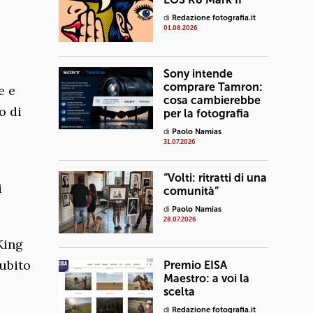
di
Redazione fotografia.it
01.08.2026
Sony intende
comprare Tamron:
e e
cosa cambierebbe
o di
per la fotografia
di
Paolo Namias
31.07.2026
“Volti: ritratti di una
i
comunità”
di
Paolo Namias
28.07.2026
King
subito
Premio EISA
Maestro: a voi la
scelta
di
Redazione fotografia.it