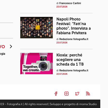
di
Francesco Carlini
23.07.2026
Napoli Photo
Festival: “Fatt’na
photo”. Intervista a
Fabiana Privitera
di
Redazione fotografia.it
23.07.2026
VO
ogia
Kioxia: perché
scegliere una
scheda da 1 TB
di
Redazione fotografia.it
22.07.2026
19 - Fotografia.it | All rights reserved | Sviluppo e progetto di
moma Studio