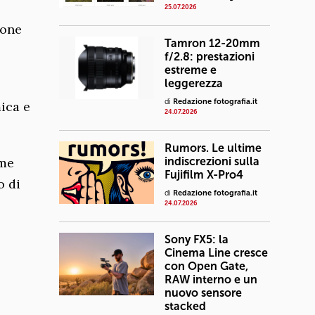
25.07.2026
ione
Tamron 12-20mm
f/2.8: prestazioni
estreme e
leggerezza
di
Redazione fotografia.it
ica e
24.07.2026
Rumors. Le ultime
ome
indiscrezioni sulla
Fujifilm X-Pro4
o di
di
Redazione fotografia.it
24.07.2026
Sony FX5: la
Cinema Line cresce
con Open Gate,
RAW interno e un
nuovo sensore
stacked