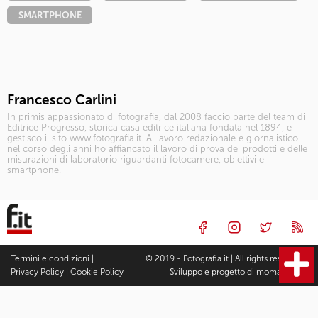
SMARTPHONE
Francesco Carlini
In primis appassionato di fotografia, dal 2008 faccio parte del team di
Editrice Progresso, storica casa editrice italiana fondata nel 1894, e
gestisco il sito www.fotografia.it. Al lavoro redazionale e giornalistico
nel corso degli anni ho affiancato il lavoro di prova dei prodotti e delle
misurazioni di laboratorio riguardanti fotocamere, obiettivi e
smartphone.
Termini e condizioni
|
© 2019 - Fotografia.it | All rights reserved |
Privacy Policy
|
Cookie Policy
Sviluppo e progetto di
moma Studio
Fotocamere