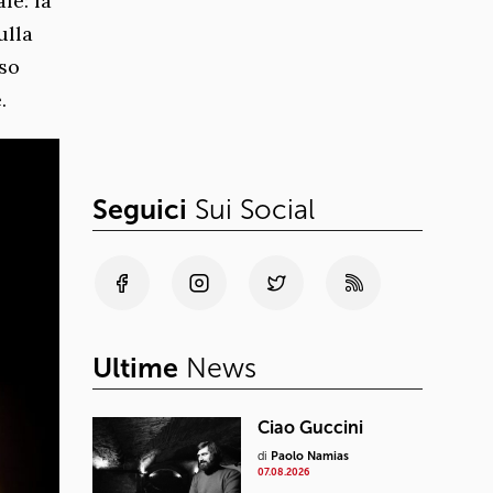
le: la
ulla
sso
.
Seguici
Sui Social
Ultime
News
Ciao Guccini
di
Paolo Namias
07.08.2026