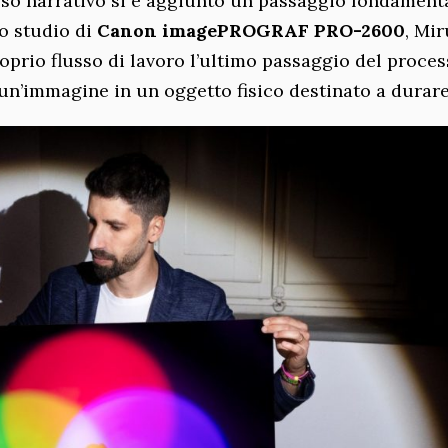
sso narrativo si è aggiunto un passaggio fondamenta
o studio di
Canon imagePROGRAF PRO-2600
, Mir
roprio flusso di lavoro l’ultimo passaggio del proce
 un’immagine in un oggetto fisico destinato a durare