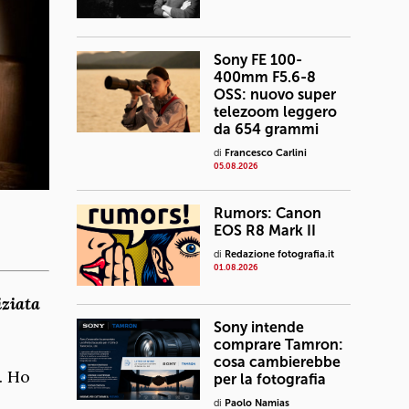
Sony FE 100-
400mm F5.6-8
OSS: nuovo super
telezoom leggero
da 654 grammi
di
Francesco Carlini
05.08.2026
Rumors: Canon
EOS R8 Mark II
di
Redazione fotografia.it
01.08.2026
iziata
Sony intende
comprare Tamron:
cosa cambierebbe
. Ho
per la fotografia
di
Paolo Namias