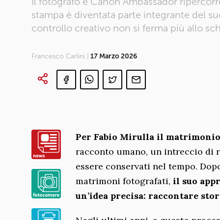
Il fotografo e Canon Ambassador ripercorr
stampa è diventata parte integrante del
controllo creativo non si ferma più allo s
Francesco Carlini |
17 Marzo 2026
Per Fabio Mirulla il matrimoni
racconto umano, un intreccio di r
essere conservati nel tempo. Dopo
matrimoni fotografati,
il suo app
un’idea precisa: raccontare sto