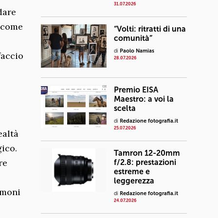
31.07.2026
dare
o come
“Volti: ritratti di una
comunità”
di
Paolo Namias
faccio
28.07.2026
Premio EISA
Maestro: a voi la
scelta
di
Redazione fotografia.it
25.07.2026
realtà
ico.
Tamron 12-20mm
re
f/2.8: prestazioni
estreme e
leggerezza
imoni
di
Redazione fotografia.it
24.07.2026