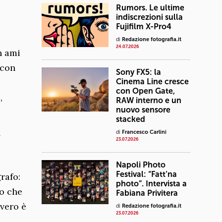
Rumors. Le ultime
indiscrezioni sulla
Fujifilm X-Pro4
di
Redazione fotografia.it
24.07.2026
n ami
 con
Sony FX5: la
Cinema Line cresce
con Open Gate,
,
RAW interno e un
nuovo sensore
stacked
di
Francesco Carlini
?
23.07.2026
Napoli Photo
Festival: “Fatt’na
rafo:
photo”. Intervista a
fo che
Fabiana Privitera
vero è
di
Redazione fotografia.it
23.07.2026