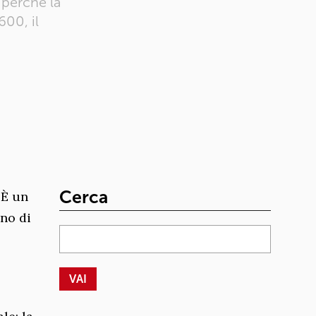
 perché la
00, il
Cerca
 È un
ano di