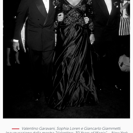
Valentino Garavani, Sophia Loren e Giancarlo Giammetti.
Inaugurazione della mostra “Valentino: 30 Years of Magic” – New York