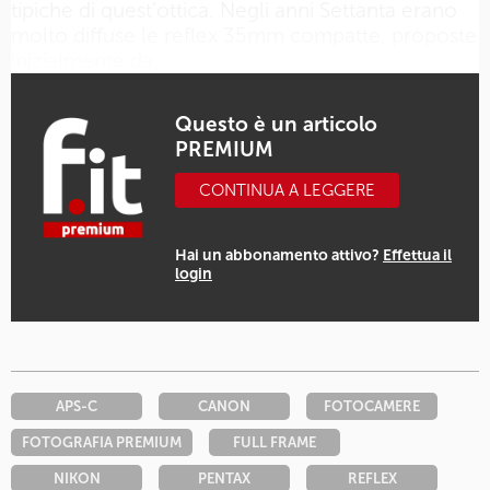
tipiche di quest’ottica. Negli anni Settanta erano
molto diffuse le reflex 35mm compatte, proposte
inizialmente da…
Questo è un articolo
PREMIUM
CONTINUA A LEGGERE
Hai un abbonamento attivo?
Effettua il
login
APS-C
CANON
FOTOCAMERE
FOTOGRAFIA PREMIUM
FULL FRAME
NIKON
PENTAX
REFLEX