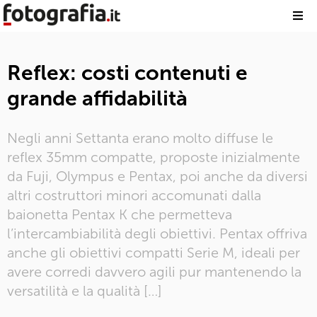
Reflex: costi contenuti e
grande affidabilità
Negli anni Settanta erano molto diffuse le
reflex 35mm compatte, proposte inizialmente
da Fuji, Olympus e Pentax, poi anche da diversi
altri costruttori minori accomunati dalla
baionetta Pentax K che permetteva
l’intercambiabilità degli obiettivi. Pentax offriva
anche gli obiettivi compatti Serie M, ideali per
avere corredi davvero agili pur mantenendo la
versatilità e la qualità […]