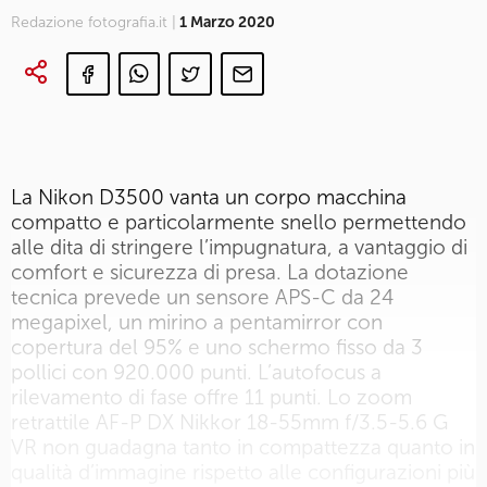
Redazione fotografia.it |
1 Marzo 2020
La Nikon D3500 vanta un corpo macchina
compatto e particolarmente snello permettendo
alle dita di stringere l’impugnatura, a vantaggio di
comfort e sicurezza di presa. La dotazione
tecnica prevede un sensore APS-C da 24
megapixel, un mirino a pentamirror con
copertura del 95% e uno schermo fisso da 3
pollici con 920.000 punti. L’autofocus a
rilevamento di fase offre 11 punti. Lo zoom
retrattile AF-P DX Nikkor 18-55mm f/3.5-5.6 G
VR non guadagna tanto in compattezza quanto in
qualità d’immagine rispetto alle configurazioni più