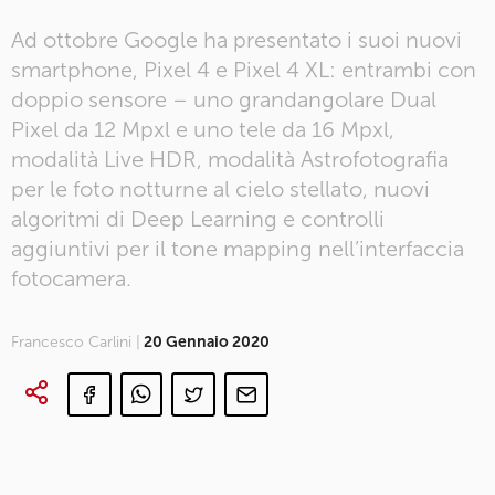
Ad ottobre Google ha presentato i suoi nuovi
smartphone, Pixel 4 e Pixel 4 XL: entrambi con
doppio sensore – uno grandangolare Dual
Pixel da 12 Mpxl e uno tele da 16 Mpxl,
modalità Live HDR, modalità Astrofotografia
per le foto notturne al cielo stellato, nuovi
algoritmi di Deep Learning e controlli
aggiuntivi per il tone mapping nell’interfaccia
fotocamera.
Francesco Carlini |
20 Gennaio 2020