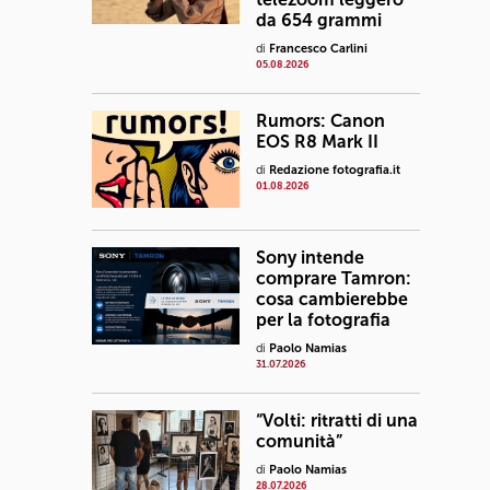
da 654 grammi
di
Francesco Carlini
05.08.2026
Rumors: Canon
EOS R8 Mark II
di
Redazione fotografia.it
01.08.2026
Sony intende
comprare Tamron:
cosa cambierebbe
per la fotografia
di
Paolo Namias
31.07.2026
“Volti: ritratti di una
comunità”
di
Paolo Namias
28.07.2026