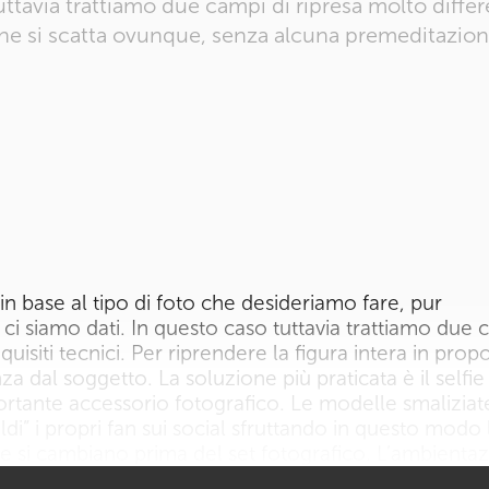
uttavia trattiamo due campi di ripresa molto diffe
to che si scatta ovunque, senza alcuna premeditazio
 base al tipo di foto che desideriamo fare, pur
 ci siamo dati. In questo caso tuttavia trattiamo due 
uisiti tecnici. Per riprendere la figura intera in prop
 dal soggetto. La soluzione più praticata è il selfie 
ortante accessorio fotografico. Le modelle smalizia
i” i propri fan sui social sfruttando in questo modo 
e si cambiano prima del set fotografico. L’ambienta