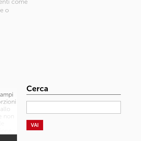
renti come
ne o
Cerca
campi
orzioni
allo
te non
le
zione…