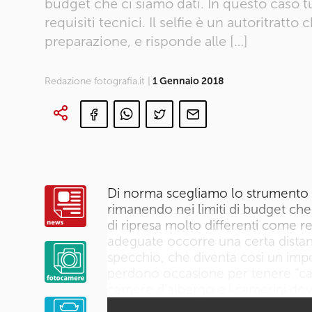
budget che ci siamo dati. In questo caso t
requisiti tecnici. Il selfie è un autoritrat
preparazione, e risponde alle […]
Redazione fotografia.it |
1 Gennaio 2018
Di norma scegliamo lo strumento in
rimanendo nei limiti di budget che
di ripresa molto differenti come req
adeguate occorre una certa distanza
specchio, che diventa così un imp
perdono occasione per tenere “cald
camere d’albergo e i camerini dov