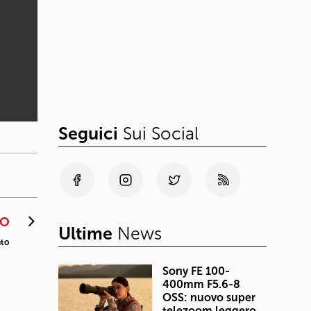
Seguici
Sui Social
VO
Ultime
News
nto
Sony FE 100-
400mm F5.6-8
OSS: nuovo super
telezoom leggero