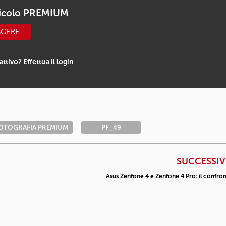
ticolo PREMIUM
GGERE
attivo?
Effettua il login
OTOGRAFIA PREMIUM
PF_49
SUCCESSI
Asus Zenfone 4 e Zenfone 4 Pro: il confro