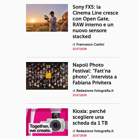
Sony FX5: la
Cinema Line cresce
con Open Gate,
RAW interno e un
nuovo sensore
stacked
di
Francesco Carlini
23.07.2026
Napoli Photo
Festival: “Fatt’na
photo”. Intervista a
Fabiana Privitera
di
Redazione fotografia.it
23.07.2026
Kioxia: perché
scegliere una
scheda da 1 TB
di
Redazione fotografia.it
22.07.2026