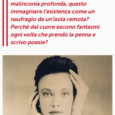
malinconia profonda, questo
immaginare l’esistenza come un
naufragio da un’isola remota?
Perché dal cuore escono fantasmi
ogni volta che prendo la penna e
scrivo poesie?