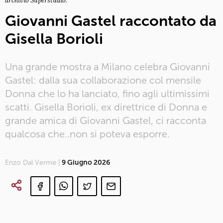
archivio Superstudio.
Giovanni Gastel raccontato da
Gisella Borioli
Una grande mostra a Milano celebra Giovanni
Gastel: dalla sua collaborazione col mensile
Donna che lo ha lanciato, fino agli ultimissimi
scatti. Gisella Borioli, ex direttrice di Donna e
grande amica di Giovanni Gastel, ci racconta
qualcosa che..non si poteva esporre.
Enzo Dal Verme |
9 Giugno 2026