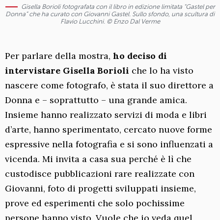
Gisella Borioli fotografata con il libro in edizione limitata “Gastel per
Donna” che ha curato con Giovanni Gastel. Sullo sfondo, una scultura di
Flavio Lucchini. © Enzo Dal Verme
Per parlare della mostra,
ho deciso di
intervistare Gisella Borioli
che lo ha visto
nascere come fotografo, è stata il suo direttore a
Donna e – soprattutto – una grande amica.
Insieme hanno realizzato servizi di moda e libri
d’arte, hanno sperimentato, cercato nuove forme
espressive nella fotografia e si sono influenzati a
vicenda. Mi invita a casa sua perché è lì che
custodisce pubblicazioni rare realizzate con
Giovanni, foto di progetti sviluppati insieme,
prove ed esperimenti che solo pochissime
persone hanno visto. Vuole che io veda quel