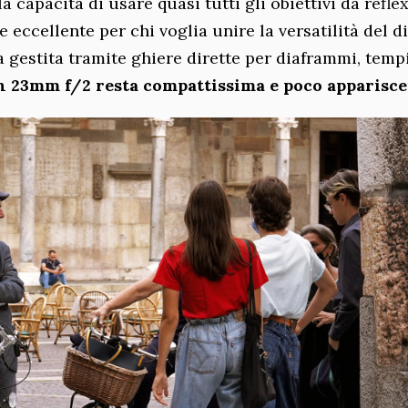
a capacità di usare quasi tutti gli obiettivi da refle
 eccellente per chi voglia unire la versatilità del di
ca gestita tramite ghiere dirette per diaframmi, temp
n 23mm f/2 resta compattissima e poco apparisc