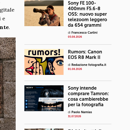
x
Sony FE 100-
400mm F5.6-8
gitale
OSS: nuovo super
i e
telezoom leggero
da 654 grammi
ente
.
di
Francesco Carlini
05.08.2026
Rumors: Canon
EOS R8 Mark II
di
Redazione fotografia.it
01.08.2026
Sony intende
comprare Tamron:
cosa cambierebbe
per la fotografia
di
Paolo Namias
31.07.2026