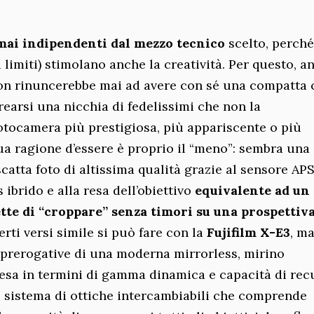
 mai indipendenti dal mezzo tecnico
scelto, perché
 limiti) stimolano anche la creatività. Per questo, a
 non rinuncerebbe mai ad avere con sé una compatta
earsi una nicchia di fedelissimi che non la
otocamera più prestigiosa, più appariscente o più
ua ragione d’essere è proprio il “meno”: sembra una
atta foto di altissima qualità grazie al sensore AP
ibrido e alla resa dell’obiettivo
equivalente ad un
te di “croppare” senza timori su una prospettiva
erti versi simile si può fare con la
Fujifilm X-E3
, m
e prerogative di una moderna mirrorless, mirino
resa in termini di gamma dinamica e capacità di re
o sistema di ottiche intercambiabili che comprende