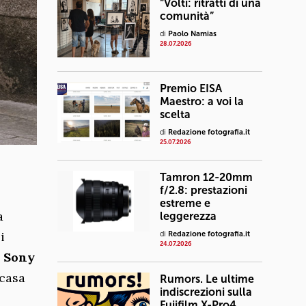
“Volti: ritratti di una
comunità”
di
Paolo Namias
28.07.2026
Premio EISA
Maestro: a voi la
scelta
di
Redazione fotografia.it
25.07.2026
Tamron 12-20mm
f/2.8: prestazioni
estreme e
a
leggerezza
i
di
Redazione fotografia.it
24.07.2026
l
Sony
 casa
Rumors. Le ultime
indiscrezioni sulla
Fujifilm X-Pro4