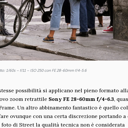
atto: 1/60s – f/11 – ISO 250 con FE 28-60mm f/4-5.6
tesse possibilità si applicano nel pieno formato all
uovo zoom retrattile
Sony FE 28-60mm f/4-6.3
, quas
Frame. Un altro abbinamento fantastico è quello co
afare ovunque con una certa discrezione portando a
a foto di Street la qualità tecnica non è considerata