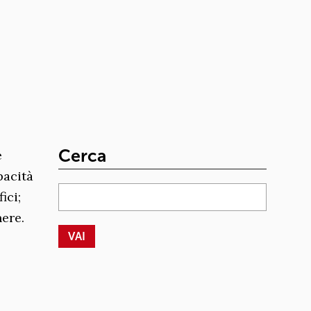
Cerca
e
pacità
ici;
nere.
o