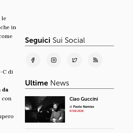
 le
nche in
 come
Seguici
Sui Social
S-C di
Ultime
News
 da
a con
Ciao Guccini
di
Paolo Namias
07.08.2026
cupero