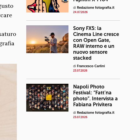
 gusto
di
Redazione fotografia.it
24.07.2026
rcare
Sony FX5: la
saturo
Cinema Line cresce
con Open Gate,
grafia
RAW interno e un
nuovo sensore
stacked
di
Francesco Carlini
23.07.2026
Napoli Photo
Festival: “Fatt’na
photo”. Intervista a
Fabiana Privitera
di
Redazione fotografia.it
23.07.2026